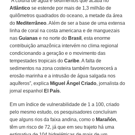
“A coluna de água e sedimentos que acaba no
Atlântico
se estende por mais de 1,3 milhão de
quilômetros quadrados do oceano, a metade da área
do
Mediterrâneo
. Além de ser a base de uma extensa
linha de coral na costa americana e de manguezais
nas
Guianas
e no norte do
Brasil
, esta enorme
contribuição amazônica intervém no clima regional
condicionando a geração e o movimento das
tempestades tropicais do
Caribe
. A falta de
sedimentos na zona costeira também favorecerá a
erosão marinha e a intrusão de água salgada nos
aquíferos”, explica
Miguel Ángel Criado
, jornalista do
jornal espanhol
El País
.
Em um índice de vulnerabilidade de 1 a 100, criado
pelo mesmo estudo, os pesquisadores concluíram
que alguns rios da faixa andina, como o
Marañón
,
têm um risco de 72, já que em seu trajeto há uma
estimativa de 104 hidrelétricas de mais de um