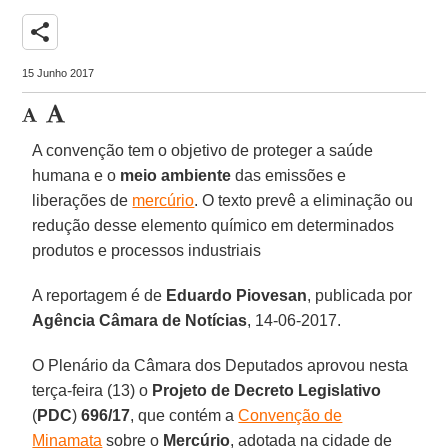
share
15 Junho 2017
A convenção tem o objetivo de proteger a saúde
humana e o
meio ambiente
das emissões e
liberações de
mercúrio
. O texto prevê a eliminação ou
redução desse elemento químico em determinados
produtos e processos industriais
A reportagem é de
Eduardo Piovesan
, publicada por
Agência Câmara de Notícias
, 14-06-2017.
O Plenário da Câmara dos Deputados aprovou nesta
terça-feira (13) o
Projeto de Decreto Legislativo
(
PDC
)
696/17
, que contém a
Convenção de
Minamata
sobre o
Mercúrio
, adotada na cidade de