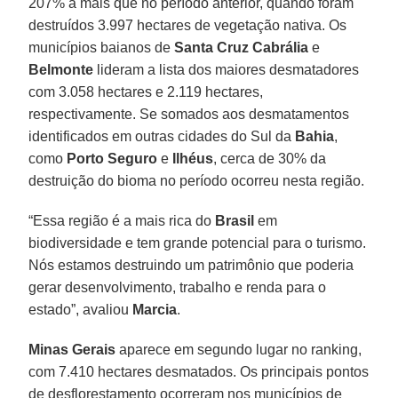
207% a mais que no período anterior, quando foram
destruídos 3.997 hectares de vegetação nativa. Os
municípios baianos de
Santa Cruz Cabrália
e
Belmonte
lideram a lista dos maiores desmatadores
com 3.058 hectares e 2.119 hectares,
respectivamente. Se somados aos desmatamentos
identificados em outras cidades do Sul da
Bahia
,
como
Porto Seguro
e
Ilhéus
, cerca de 30% da
destruição do bioma no período ocorreu nesta região.
“Essa região é a mais rica do
Brasil
em
biodiversidade e tem grande potencial para o turismo.
Nós estamos destruindo um patrimônio que poderia
gerar desenvolvimento, trabalho e renda para o
estado”, avaliou
Marcia
.
Minas Gerais
aparece em segundo lugar no ranking,
com 7.410 hectares desmatados. Os principais pontos
de desflorestamento ocorreram nos municípios de