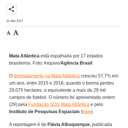
share
31 Mai 2017
Mata Atlântica
está espalhada por 17 estados
brasileiros. Foto: Arquivo/
Agência Brasil
O
desmatamento na Mata Atlântica
cresceu 57,7% em
um ano, entre 2015 e 2016, quando o bioma perdeu
29.075 hectares, o equivalente a mais de 29 mil
campos de futebol. O número foi apresentado ontem
(29) pela
Fundação SOS Mata Atlântica
e pelo
Instituto de Pesquisas Espaciais
(
Inpe
).
A reportagem é de
Flávia Albuquerque
, publicada