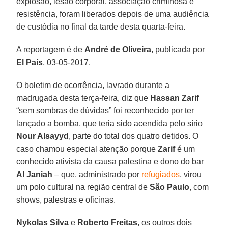
explosão, lesão corporal, associação criminosa e
resistência, foram liberados depois de uma audiência
de custódia no final da tarde desta quarta-feira.
A reportagem é de
André de Oliveira
, publicada por
El País
, 03-05-2017.
O boletim de ocorrência, lavrado durante a
madrugada desta terça-feira, diz que
Hassan Zarif
“sem sombras de dúvidas” foi reconhecido por ter
lançado a bomba, que teria sido acendida pelo sírio
Nour Alsayyd
, parte do total dos quatro detidos. O
caso chamou especial atenção porque
Zarif
é um
conhecido ativista da causa palestina e dono do bar
Al Janiah
– que, administrado por
refugiados
, virou
um polo cultural na região central de
São Paulo
, com
shows, palestras e oficinas.
Nykolas Silva
e
Roberto Freitas
, os outros dois