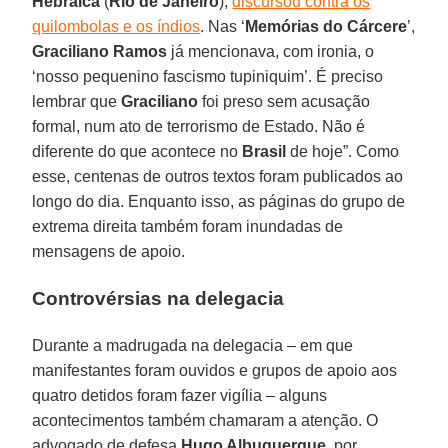
Hebraica
(
Rio de Janeiro
),
discursou contra os
quilombolas e os índios
. Nas ‘
Memórias do Cárcere
’,
Graciliano Ramos
já mencionava, com ironia, o
‘nosso pequenino fascismo tupiniquim’. É preciso
lembrar que
Graciliano
foi preso sem acusação
formal, num ato de terrorismo de Estado. Não é
diferente do que acontece no
Brasil
de hoje”. Como
esse, centenas de outros textos foram publicados ao
longo do dia. Enquanto isso, as páginas do grupo de
extrema direita também foram inundadas de
mensagens de apoio.
Controvérsias na delegacia
Durante a madrugada na delegacia – em que
manifestantes foram ouvidos e grupos de apoio aos
quatro detidos foram fazer vigília – alguns
acontecimentos também chamaram a atenção. O
advogado de defesa
Hugo Albuquerque
, por