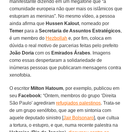
manifestante dizendo em um megafone que “a
comunidade europeia não quer mais os islâmicos que
estupram as meninas”. No mesmo vídeo, a pessoa
ainda afirma que
Hussen Kalout
, nomeado por
Temer
para a
Secretaria de Assuntos Estratégicos
,
é um membro do
Hezbollah
e, por fim, coloca em
dúvida o real motivo de parcerias feitas pelo prefeito
João Doria
com os
Emirados Árabes
. Imagens
como essas despertaram a solidariedade de
inúmeras pessoas que publicaram mensagens contra
xenofobia.
O escritor
Milton Hatoum
, por exemplo, publicou em
seu
Facebook
: “Ontem, membros do grupo ‘Direita
São Paulo’ agrediram
refugiados palestinos
. Trata-se
de um grupo xenófobo, que age em sintonia com
aquele deputado sinistro [
Jair Bolsonaro
], que cultua
a tortura, o estupro, e que, numa recente palestra na