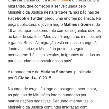
Uma campanha contra a
xenofobia
e o preconceito a
migrantes, que começou a ser veiculada pelo
Ministério da Justiça nesta terça-feira nas páginas de
Facebook
e
Twitter
, gerou uma enorme polêmica. Na
peça publicitária, o jovem negro
Matheus Gomes
, de
18 anos, aparece sorridente com os seguintes dizeres
ao lado de sua foto: “Meu avô é angolano, meu bisavô
é ganês. Brasil. A imigração está no nosso sangue”.
Junto ao cartaz, o Ministério postou a seguinte
mensagem: “há cinco séculos, imigrantes de todas as
partes ajudam a construir nosso país”.
A reportagem é de
Mariana Sanches
, publicada
por
O Globo
, 14-10-2015.
Na tarde de terça, tão logo a postagem entrou no ar,
as páginas do Ministério foram inundadas por
manifestações negativas. Segundo internautas, o
Ministério da Justiça confundiu imigração com