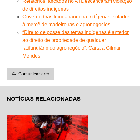
Relatórios lançados no ATL escancaram violação
de direitos indígenas
Governo brasileiro abandona indígenas isolados
à mercê de madeireiras e agronegócios
“Direito de posse das terras indígenas é anterior
ao direito de propriedade de qualquer
latifundiário do agronegócio”. Carta a Gilmar
Mendes
⚠️
Comunicar erro
NOTÍCIAS RELACIONADAS