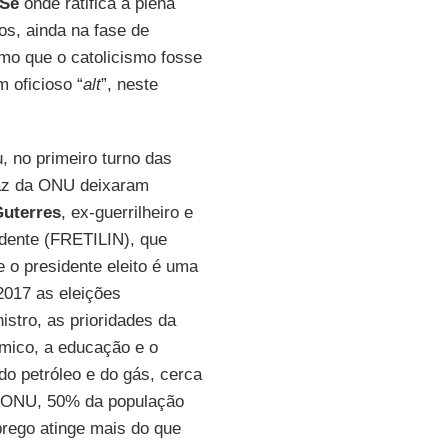
 Sé
onde ratifica a plena
nos, ainda na fase de
mo que o catolicismo fosse
m oficioso “
alt
”, neste
, no primeiro turno das
Paz da ONU deixaram
uterres
, ex-guerrilheiro e
dente (FRETILIN), que
e o presidente eleito é uma
2017 as eleições
stro, as prioridades da
ico, a educação e o
o petróleo e do gás, cerca
a ONU, 50% da população
prego atinge mais do que