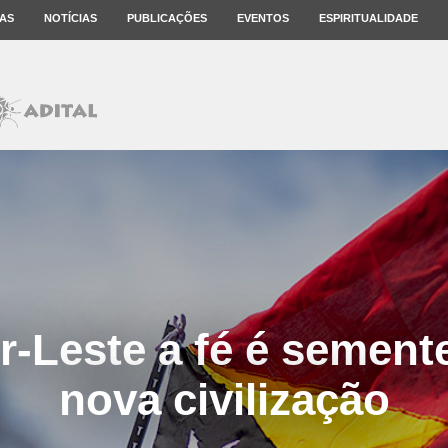
AS
NOTÍCIAS
PUBLICAÇÕES
EVENTOS
ESPIRITUALIDADE
r-Leste a fé é sement
nova civilização