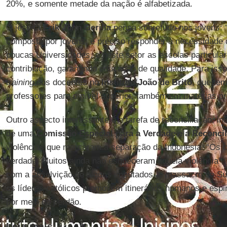
20%, e somente metade da nação é alfabetizada.
O jesuíta
Erik John Gerilla
pensa sobretudo nos jovens: 
composta por jovens; é preciso responder à necessidade 
poucas Universidades, e neste setor as escolas particula
contribuição, garantindo educação de qualidade. Para iss
training
dos docentes no
Instituto João de Brito
, que tem
professores para o nível superior, também em matérias pro
Outro aspecto interessante é a tarefa de reconciliação, in
de uma
Comissão Especial para a Verdade e a Reconci
violências que marcaram a separação da Indonésia. “Os c
verdade. Muitos ainda não esqueceram aquela violência”,
com a absolvição de alguns imputados, o massacre de Su
os líderes católicos promovem itinerários humanos e espiri
por meio do perdão.
Leia mais