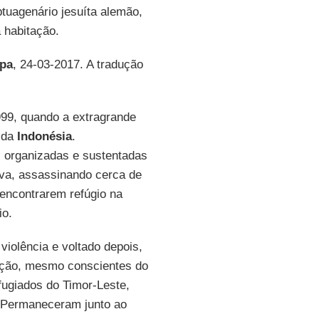
ptuagenário jesuíta alemão,
 habitação.
pa
, 24-03-2017. A tradução
99, quando a extragrande
a da
Indonésia
.
s, organizadas e sustentadas
va, assassinando cerca de
 encontrarem refúgio na
io.
violência e voltado depois,
lação, mesmo conscientes do
efugiados do Timor-Leste,
 “Permaneceram junto ao