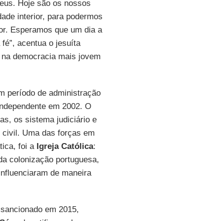
Deus. Hoje são os nossos
dade interior, para podermos
hor. Esperamos que um dia a
 fé”, acentua o jesuíta
l na democracia mais jovem
um período de administração
independente em 2002. O
as, os sistema judiciário e
e civil. Uma das forças em
ica, foi a
Igreja Católica
:
da colonização portuguesa,
 influenciaram de maneira
oi sancionado em 2015,