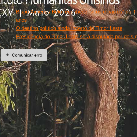
Bispo Ximenes Belo reconhece "altos e baixos" de T
anos
O destino político ainda incerto do Timor Leste
Presidência do Timor Leste será disputada por dois g
⚠️
Comunicar erro