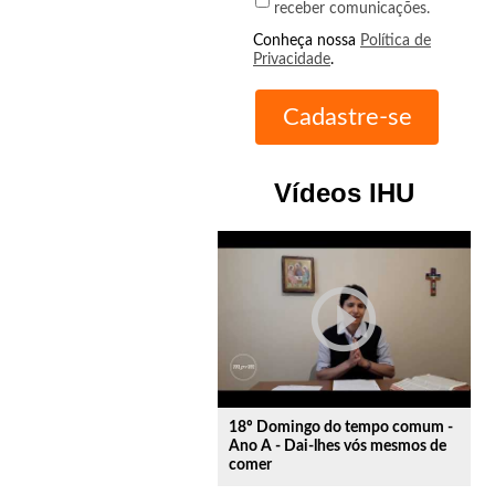
receber comunicações.
Conheça nossa
Política de
Privacidade
.
Vídeos IHU
play_circle_outline
18º Domingo do tempo comum -
Ano A - Dai-lhes vós mesmos de
comer