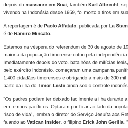
depois do
massacre em Suai
, também
Karl Albrecht
, se
vivendo na Indonésia desde 1959, foi morto a tiros em sua
A reportagem é de
Paolo Affatato
, publicada por
La Stam
é de
Ramiro Mincato
.
Estamos na véspera do referendum de 30 de agosto de 19
maioria da população timorense optou pela independênci
Imediatamente depois do voto, batalhões de milícias leai
pelo exército indonésio, começaram uma campanha puniti
1.400 cidadãos timorenses e obrigando a mais de 300 mil
parte da ilha do
Timor-Leste
ainda sob o controle indonés
“Os padres podiam ter deixado facilmente a ilha durante a 
em tempos pacíficos. Optaram por ficar ao lado da popu
risco de vida”, lembra o diretor do Serviço Jesuíta aos R
falando ao
Vatican Insider
, o filipino
Erick John Gerilla
.