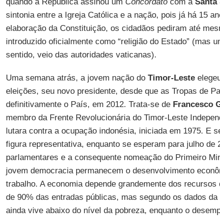
quando a República assinou um
Concordato
com a
Santa
sintonia entre a Igreja Católica e a nação, pois já há 15 a
elaboração da Constituição, os cidadãos pediram até mes
introduzido oficialmente como “religião do Estado” (mas u
sentido, veio das autoridades vaticanas).
Uma semana atrás, a jovem nação do
Timor-Leste
elegeu
eleições, seu novo presidente, desde que as Tropas de 
definitivamente o País, em 2012. Trata-se de
Francesco G
membro da Frente Revolucionária do Timor-Leste Indepen
lutara contra a ocupação indonésia, iniciada em 1975. E s
figura representativa, enquanto se esperam para julho de 
parlamentares e a consequente nomeação do Primeiro Mini
jovem democracia permanecem o desenvolvimento econôm
trabalho. A economia depende grandemente dos recursos d
de 90% das entradas públicas, mas segundo os dados d
ainda vive abaixo do nível da pobreza, enquanto o desem