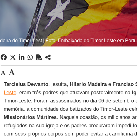
deira do Timor-Lest | Foto: Embaixada do Timor Leste em Portu
Tarcisius Dewanto
, jesuíta,
Hilario Madeira
e
Franciso 
Leste
, eram três padres que atuavam pastoralmente na
Ig
Timor-Leste. Foram assassinados no dia 06 de setembro d
memória, a comunidade dos batizados do Timor-Leste cel
Missionários Mártires
. Naquela ocasião, os milicianos a
refugiados na sua igreja e os padres procuraram impedi-l
com seus próprios corpos sem poder evitar a carnificina d