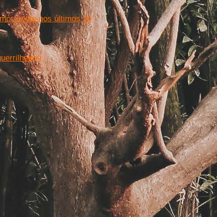
imor-Leste nos últimos 20
uerrilheiros