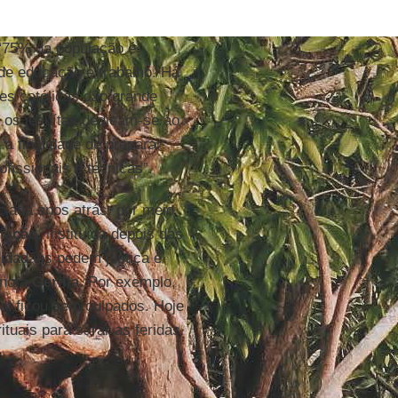
“75% da população é
de educação e trabalho. Há
res católicas dão grande
o os jesuítas dedicam-se ao
 a finalidade de preparar
fissionais e técnicas”.
iciada anos atrás, por meio
liação
, instituída depois das
idadãos pedem justiça e
 nota
Gerilla
. Por exemplo,
ai ficou sem culpados. Hoje
tuais para sarar as feridas