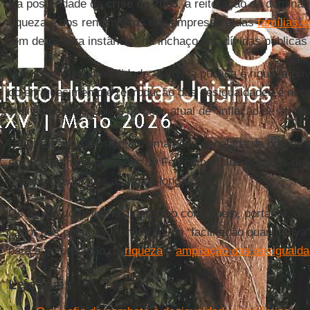
Na posteridade da
crise de 2008
, a reiteração da dominân
riqueza e dos rendimentos das empresas e das
famílias 
“em derradeira instância” no inchaço das dívidas públicas
Vou repetir uma banalidade: a dívida pública é riqueza p
do enriquecimento e reprodução das desigualdades é neces
endividamento público no ciclo atual de “inflação de ativos
Os “mercados” sustentam uma nova escalada de preços n
escorados nas operações do Fed com títulos públicos dest
e manter reduzidas as taxas longas.
Os títulos do governo americano constituem, portanto, o la
fiador das políticas monetárias de “facilitação quantitati
para a deformação da
riqueza
e
ampliação das desiguald
Leia mais