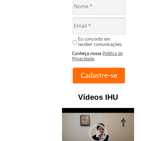
Eu concordo em
receber comunicações.
Conheça nossa
Política de
Privacidade
.
Vídeos IHU
play_circle_outline