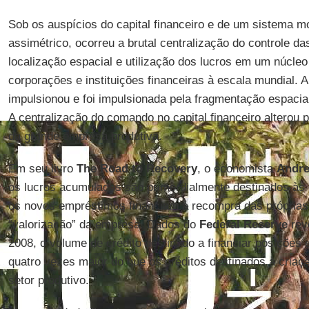
Sob os auspícios do capital financeiro e de um sistema mo
assimétrico, ocorreu a brutal centralização do controle d
localização espacial e utilização dos lucros em um núcle
corporações e instituições financeiras à escala mundial. A
impulsionou e foi impulsionada pela fragmentação espacia
A centralização do comando no capital financeiro alterou 
da grande empresa produtiva.
Em seu livro
The Road to Recovery
, o economista
Andre
os lucros acumulados são primordialmente destinados às 
os novos empréstimos financiam a recompra das próprias 
“valorização” da empresa. Dados do
Federal Reserve
rev
2008, o volume de crédito destinado a financiar posições e
quatro vezes maior do que os créditos destinados à cria
setor produtivo.