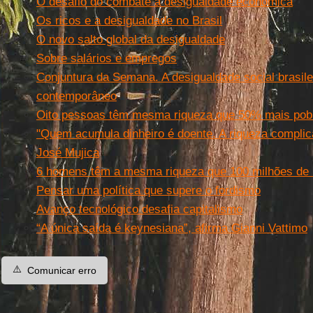
O desafio do combate à desigualdade econômica
Os ricos e a desigualdade no Brasil
O novo salto global da desigualdade
Sobre salários e empregos
Conjuntura da Semana. A desigualdade social brasile
contemporâneo
Oito pessoas têm mesma riqueza que 50% mais pob
"Quem acumula dinheiro é doente. A riqueza complica
José Mujica
6 homens têm a mesma riqueza que 100 milhões de b
Pensar uma política que supere o fordismo
Avanço tecnológico desafia capitalismo
“A única saída é keynesiana”, afirma Gianni Vattimo
⚠️
Comunicar erro