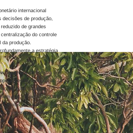
netário internacional
as decisões de produção,
o reduzido de grandes
 centralização do controle
l da produção.
profundamente a estratégia
w Smithers
demonstra que
operações de tesouraria. Já
ações para garantir
elam que, no período 2003-
m ativos já existentes foi
ção de emprego e renda no