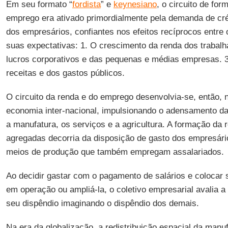
Em seu formato “
fordista
” e
keynesiano
, o circuito de fo
emprego era ativado primordialmente pela demanda de créd
dos empresários, confiantes nos efeitos recíprocos entre
suas expectativas: 1. O crescimento da renda dos trabal
lucros corporativos e das pequenas e médias empresas. 3
receitas e dos gastos públicos.
O circuito da renda e do emprego desenvolvia-se, então,
economia inter-nacional, impulsionando o adensamento da
a manufatura, os serviços e a agricultura. A formação da
agregadas decorria da disposição de gasto dos empresári
meios de produção que também empregam assalariados.
Ao decidir gastar com o pagamento de salários e colocar 
em operação ou ampliá-la, o coletivo empresarial avalia a
seu dispêndio imaginando o dispêndio dos demais.
Na era da globalização, a redistribuição espacial da manu