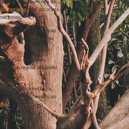
cia da forma financeira da
endinheiradas
está ancorada
 nacionais.
rivada. Para a compreensão
sário avaliar o papel do
”.
as bolsas de valores,
inadas a regular a liquidez
stro de última instância,
va” e de suas consequências
ades
.