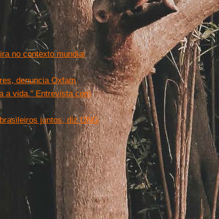
ira no contexto mundial
res, denuncia Oxfam
 a vida." Entrevista com
rasileiros juntos, diz ONG