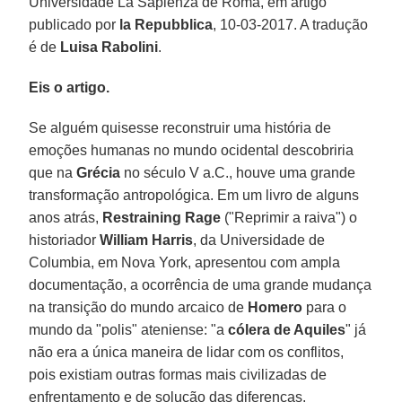
Universidade La Sapienza de Roma, em artigo
publicado por
la Repubblica
, 10-03-2017. A tradução
é de
Luisa Rabolini
.
Eis o artigo.
Se alguém quisesse reconstruir uma história de
emoções humanas no mundo ocidental descobriria
que na
Grécia
no século V a.C., houve uma grande
transformação antropológica. Em um livro de alguns
anos atrás,
Restraining Rage
("Reprimir a raiva") o
historiador
William Harris
, da Universidade de
Columbia, em Nova York, apresentou com ampla
documentação, a ocorrência de uma grande mudança
na transição do mundo arcaico de
Homero
para o
mundo da "polis" ateniense: "a
cólera de Aquiles
" já
não era a única maneira de lidar com os conflitos,
pois existiam outras formas mais civilizadas de
enfrentamento e de solução das diferenças.