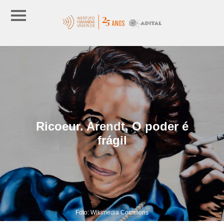
Ricoeur. Arendt, O poder é
frágil
Foto: Wikimedia Commons