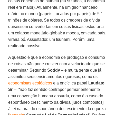
coisas concretas do planeta (há 90 anos, a economia
real era maior). Atualmente, há um giro financeiro
diário no mundo (papéis trocados por papéis) de 5,1
trilhões de dólares. Se todos os credores de dívida
quisessem convertê-las em coisas físicas, estouraria
um colapso monetário global: a moeda, em cada país,
viraria pó. Assustador, um tsunami. Porém, uma
realidade possível.
A questão é que a economia de produção e consumo
de coisas não pode crescer com a velocidade que se
determinar. Segundo
Soddy
– e muita gente que já
assimilou seus ensinamentos rigorosos, como os
economistas ecológicos
e a encíclica papal
Laudato
Si’
–, “não faz sentido contrapor permanentemente
uma convenção humana absurda, como é o caso do
espontâneo crescimento da dívida [juros compostos],
à lei natural do espontâneo decrescimento da riqueza