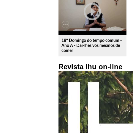
play_circle_outline
18º Domingo do tempo comum -
Ano A - Dai-lhes vós mesmos de
comer
Revista ihu on-line