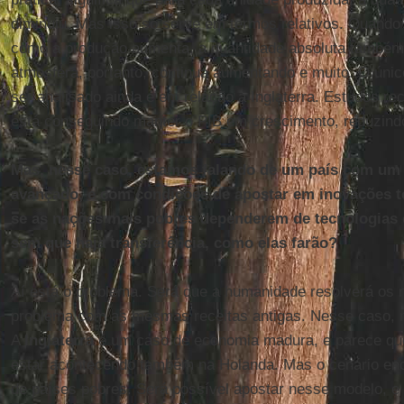
diminuiu. Mas isso só serve em termos relativos. Quando 
como a produção aumenta, a quantidade absoluta também
atmosfera, portanto, continua aumentando e muito. O úni
ser analisado ainda é em relação à Inglaterra. Estudos r
está conseguindo manter o PIB em crescimento, reduzind
Mas, nesse caso, estamos falando de um país com um
avançado, e com condições de apostar em inovações t
se as nações mais pobres dependerem de tecnologias
sem que haja transferência, como elas farão?
Aí está o problema. Será que a humanidade resolverá os 
problema com as mesmas receitas antigas. Nesse caso, 
A
Inglaterra
é um caso de economia madura, e parece q
estar acontecendo também na Holanda. Mas o cenário en
de países pobres. Será possível apostar nesse modelo, e