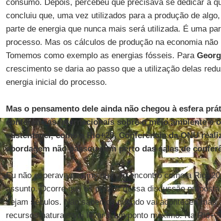
consumo. Depois, percebeu que precisava se dedicar à q
concluiu que, uma vez utilizados para a produção de algo
parte de energia que nunca mais será utilizada. É uma pa
processo. Mas os cálculos de produção na economia não 
Tomemos como exemplo as energias fósseis. Para
Georg
crescimento se daria ao passo que a utilização delas redu
energia inicial do processo.
Mas o pensamento dele ainda não chegou à esfera prá
conferências internacionais sobre o meio ambiente e 
sustentável, como a Rio+20, Conferência da ONU reali
abordagem não passou nem perto das salas de confe
Eu não esperava mesmo que um encontro como a Rio+20 d
assunto. Ocorre que os prazos dessa discussão proposta
sejam séculos. Não sabemos quando vai acontecer, mas 
recursos naturais vai levar a um ponto máximo. Na Rio+2