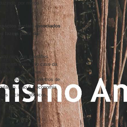
duzindo, por meios
mpactos sociais associados
s fazem parte da
olado nem das questões
a mesma coisa. No caso da
ia madura em vários
o, onde há um parâmetros de
pulação. Não é a economia
actos socioeconômicos