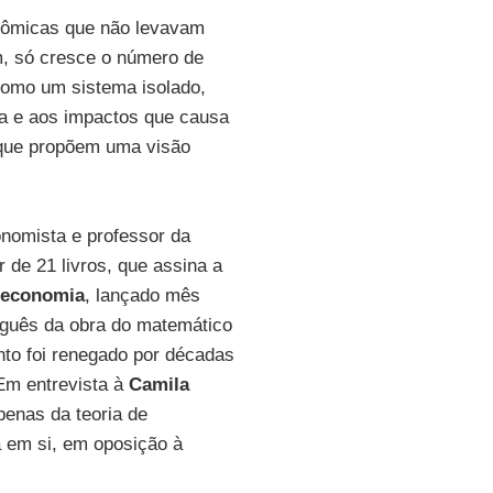
onômicas que não levavam
m, só cresce o número de
omo um sistema isolado,
za e aos impactos que causa
que propõem uma visão
onomista e professor da
or de 21 livros, que assina a
, economia
, lançado mês
uguês da obra do matemático
nto foi renegado por décadas
 Em entrevista à
Camila
penas da teoria de
 em si, em oposição à