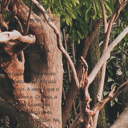
e conferência é outra, que
rgescu
foi um dos pais da
o apenas tecnológica. Ele
imento. A economia,
equações mais simples.
 certo?
ue vai haver descolamento
 de riqueza mais utilizada
mbientais. A ideia é que o
ento econômico. Ou seja, a
o PIB poderá continuar
nomistas desta corrente
or unidade de produção. Na
ntidade de carbono usada