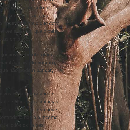
pegamos o conjunto total,
 cresce. O impacto na
co argumento novo que deve
ecentes mostram que o país
o as emissões.
 desenvolvimento mais
ecnológicas. No entanto,
 que não podem bancar,
novos desafios tratando o
não se atacam os sintomas.
ue o mesmo processo pode
contrado lá não é o mesmo
 que todos os países