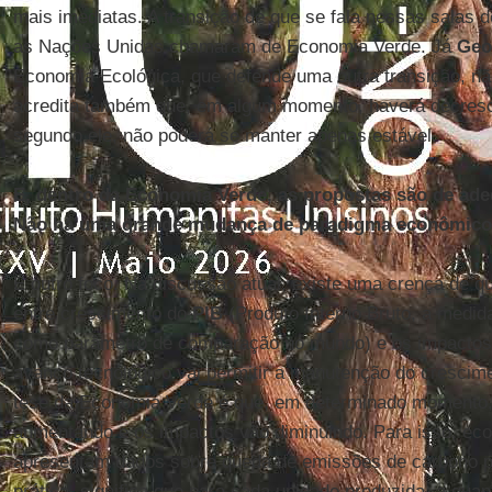
mais imediatas. A transição de que se fala nessas salas d
as Nações Unidas chamaram de Economia Verde. Já
Geo
Economia Ecológica, que defende uma outra transição, nã
acredita também que, em algum momento, haverá decresc
segundo ele, não poderá se manter apenas estável.
E, dentro da Economia Verde, as propostas são de ad
Não há uma grande mudança de paradigma econômico,
É outro foco. Na discussão atual, existe uma crença de q
entre crescimento do
PIB
(Produto Interno Bruto, a medida
como parâmetro de comparação no mundo) e os impactos a
avanço tecnológico vai permitir a manutenção do crescim
tese da Economia Verde é que, em determinado momento, 
aumentando e os impactos vão diminuindo. Para isso, eco
apresentam dados sobre queda de emissões de carbono p
prática, significa que para cada unidade produzida, a qua