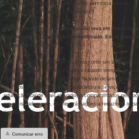
alcançariam uma maturidade que os permitiria crescer, re
tecnológicos, os impactos ambientais?
Ainda assim, este pensamento não leva em conta os i
ao crescimento econômico desenfreado. Estas questõe
Economia Ecológica?
Sim, a economia não pode ser vista como um sistema is
ambientais, nem sociais. Estamos falando sempre de um
Inglaterra, por exemplo, estamos falando de uma econom
sentidos. É uma sociedade cujo acesso a serviços é outr
educação, saúde mais elevados e compartilhados pela po
em si, isoladamente, que levará nações a reduzirem imp
significativos.
⚠️
Comunicar erro