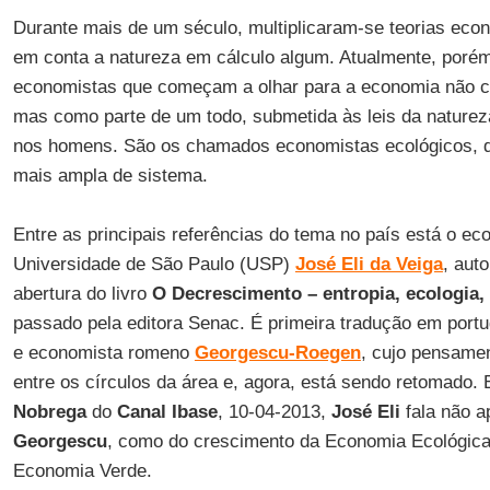
Durante mais de um século, multiplicaram-se teorias ec
em conta a natureza em cálculo algum. Atualmente, poré
economistas que começam a olhar para a economia não c
mas como parte de um todo, submetida às leis da nature
nos homens. São os chamados economistas ecológicos, 
mais ampla de sistema.
Entre as principais referências do tema no país está o ec
Universidade de São Paulo (USP)
José Eli da Veiga
, aut
abertura do livro
O Decrescimento – entropia, ecologia
passado pela editora Senac. É primeira tradução em port
e economista romeno
Georgescu-Roegen
, cujo pensame
entre os círculos da área e, agora, está sendo retomado.
Nobrega
do
Canal Ibase
, 10-04-2013,
José Eli
fala não a
Georgescu
, como do crescimento da Economia Ecológica
Economia Verde.