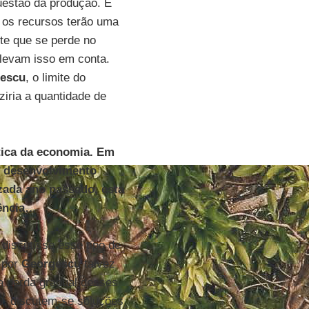
uestão da produção. E
, os recursos terão uma
rte que se perde no
levam isso em conta.
escu
, o limite do
ziria a quantidade de
tica da economia. Em
o desenvolvimento
zada ano passado, esta
rência…
iscutisse esse tipo de
 por
Georgescu
talvez
a perda gradual desses
0, discutem-se soluções