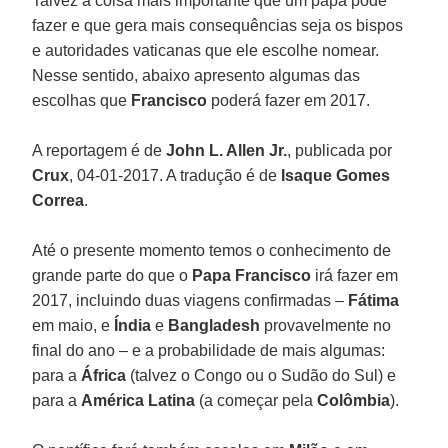
Talvez a coisa mais importante que um papa pode
fazer e que gera mais consequências seja os bispos
e autoridades vaticanas que ele escolhe nomear.
Nesse sentido, abaixo apresento algumas das
escolhas que
Francisco
poderá fazer em 2017.
A reportagem é de
John L. Allen Jr.
, publicada por
Crux
, 04-01-2017. A tradução é de
Isaque Gomes
Correa
.
Até o presente momento temos o conhecimento de
grande parte do que o
Papa Francisco
irá fazer em
2017, incluindo duas viagens confirmadas –
Fátima
em maio, e
Índia
e
Bangladesh
provavelmente no
final do ano – e a probabilidade de mais algumas:
para a
África
(talvez o Congo ou o Sudão do Sul) e
para a
América
Latina
(a começar pela
Colômbia
).