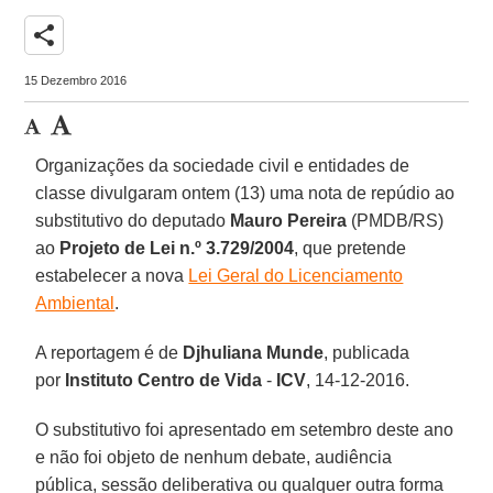
share
15 Dezembro 2016
Organizações da sociedade civil e entidades de
classe divulgaram ontem (13) uma nota de repúdio ao
substitutivo do deputado
Mauro Pereira
(PMDB/RS)
ao
Projeto de Lei n.º 3.729/2004
, que pretende
estabelecer a nova
Lei Geral do Licenciamento
Ambiental
.
A reportagem é de
Djhuliana Munde
, publicada
por
Instituto Centro de Vida
-
ICV
, 14-12-2016.
O substitutivo foi apresentado em setembro deste ano
e não foi objeto de nenhum debate, audiência
pública, sessão deliberativa ou qualquer outra forma