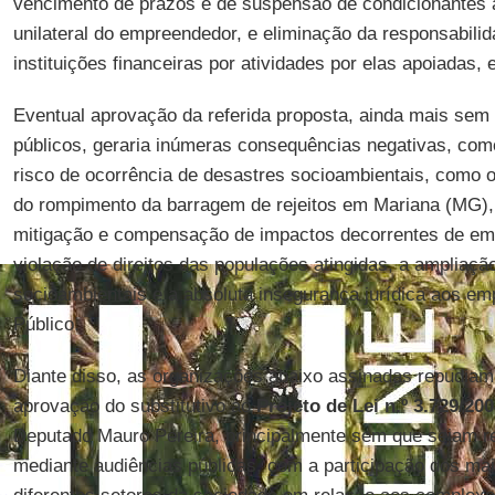
vencimento de prazos e de suspensão de condicionantes 
unilateral do empreendedor, e eliminação da responsabili
instituições financeiras por atividades por elas apoiadas, 
Eventual aprovação da referida proposta, ainda mais sem
públicos, geraria inúmeras consequências negativas, como
risco de ocorrência de desastres socioambientais, como o
do rompimento da barragem de rejeitos em Mariana (MG),
mitigação e compensação de impactos decorrentes de emp
violação de direitos das populações atingidas, a ampliação
socioambientais e a absoluta insegurança jurídica aos e
Público.
Diante disso, as organizações abaixo assinadas repudiam 
aprovação do substitutivo ao
Projeto de Lei n.º 3.729/20
Deputado Mauro Pereira, principalmente sem que sejam r
mediante audiências públicas, com a participação dos mai