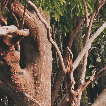
os temas envolvidos na
Conservação
co de Meio Ambiente
overnamentais
 Natureza