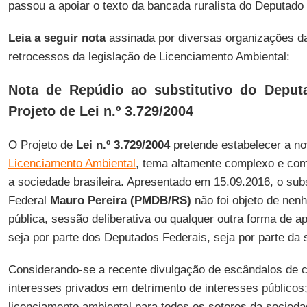
passou a apoiar o texto da bancada ruralista do Deputado
Leia a seguir nota
assinada por diversas organizações da
retrocessos da legislação de Licenciamento Ambiental:
Nota de Repúdio ao substitutivo do Deput
Projeto de Lei n.º 3.729/2004
O Projeto de
Lei n.º 3.729/2004
pretende estabelecer a n
Licenciamento Ambiental
, tema altamente complexo e com
a sociedade brasileira. Apresentado em 15.09.2016, o sub
Federal
Mauro Pereira (PMDB/RS)
não foi objeto de nen
pública, sessão deliberativa ou qualquer outra forma de 
seja por parte dos Deputados Federais, seja por parte da 
Considerando-se a recente divulgação de escândalos de co
interesses privados em detrimento de interesses públicos;
licenciamento ambiental para todos os setores da sociedad