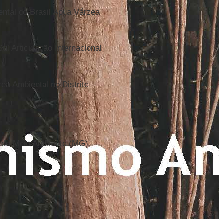
ntal do Brasil Apua Várzea
l Articulação Internacional
a Ambiental no Distrito
 do Meio Ambiente (MG)