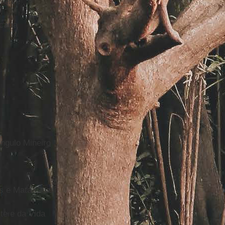
biente
cária
ngulo Mineiro
 e Mata Ciliar
e e da Vida