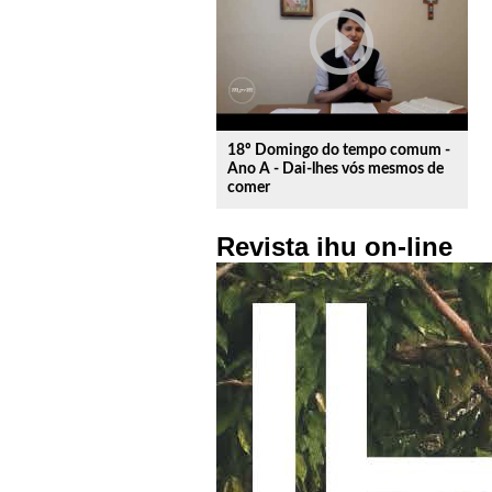
play_circle_outline
18º Domingo do tempo comum -
Ano A - Dai-lhes vós mesmos de
comer
Revista ihu on-line