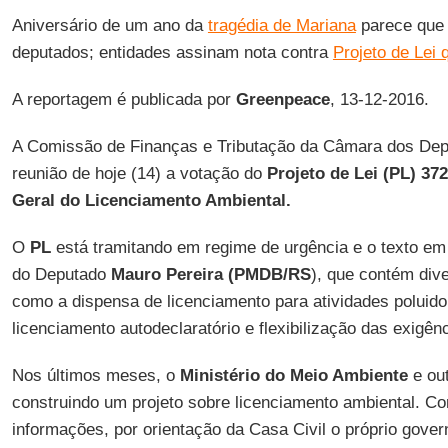
Aniversário de um ano da
tragédia de Mariana
parece que 
deputados; entidades assinam nota contra
Projeto de Lei q
A reportagem é publicada por
Greenpeace
, 13-12-2016.
A Comissão de Finanças e Tributação da Câmara dos Dep
reunião de hoje (14) a votação do
Projeto de Lei (PL) 37
Geral do Licenciamento Ambiental.
O
PL
está tramitando em regime de urgência e o texto em
do Deputado
Mauro Pereira (PMDB/RS
), que contém div
como a dispensa de licenciamento para atividades poluido
licenciamento autodeclaratório e flexibilização das exigên
Nos últimos meses, o
Ministério do Meio Ambiente
e out
construindo um projeto sobre licenciamento ambiental. C
informações, por orientação da Casa Civil o próprio gover