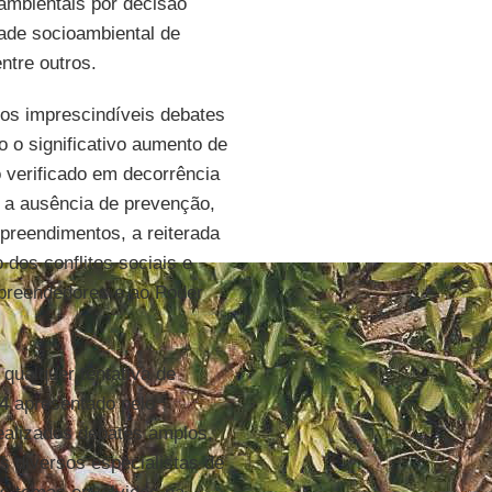
ambientais por decisão
dade socioambiental de
entre outros.
 os imprescindíveis debates
 o significativo aumento de
 verificado em decorrência
 a ausência de prevenção,
reendimentos, a reiterada
 dos conflitos sociais e
mpreendedores e ao Poder
qualquer tentativa de
04
apresentado pelo
ealizados debates amplos,
s diversos especialistas de