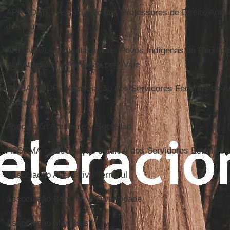
APRODAB – Associação dos Professores de Direito Ambie
das Flores
ARPINSUL – Articulação dos Povos Indígenas da Região Su
dos Atingidos e Atingidas pela Vale
ASIBAMA/DF – Associação dos Servidores Federais da Áre
Federal
Asociación Ambiente y Sociedad
ASSEMA – Associação Sindical dos Servidores Estaduais
Associação Alternativa Terrazul
Associação Bem-Te-Vi Diversidade
Associação Mar Brasil