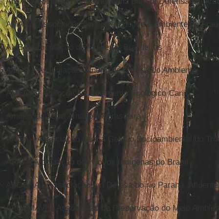
AIDA - Asociación Interamericana para la Defensa del Am
AMAR – Associação de Defesa do Meio Ambiente de Arau
AMB – Articulação de Mulheres Brasileiras
AMDA – Associação Mineira de Defesa do Ambiente
AMECA – Associação Movimento Ecológico Carijós
Amigos da Terra Amazônia Brasileira
ANGA – Associação para a Gestão Socioambiental do Triâ
APIB – Articulação dos Povos Indígenas do Brasil
APOENA – Associação em Defesa do rio Paraná, Afluentes
APREMAVI – Associação de Preservação do Meio Ambient