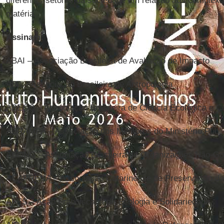
diferentes setores da sociedade em relação aos complex
matéria.
Assinam:
ABAI – Associação Brasileira de Avaliação de Impacto
ABA – Associação Brasileira de Antropologia
ABECO – Associação Brasileira de Ciência Ecológica e 
ABRAMPA – Associação dos Membros do Ministério Públi
ABONG – Associação Brasileira de Organizações Não-G
ACAPRENA – Associação Catarinense de Preservação da
AFES – Ação Franciscana de Ecologia e Solidariedade