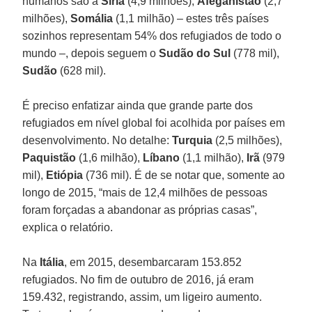
humanos são a
Síria
(4,9 milhões),
Afeganistão
(2,7
milhões),
Somália
(1,1 milhão) – estes três países
sozinhos representam 54% dos refugiados de todo o
mundo –, depois seguem o
Sudão do Sul
(778 mil),
Sudão
(628 mil).
É preciso enfatizar ainda que grande parte dos
refugiados em nível global foi acolhida por países em
desenvolvimento. No detalhe:
Turquia
(2,5 milhões),
Paquistão
(1,6 milhão),
Líbano
(1,1 milhão),
Irã
(979
mil),
Etiópia
(736 mil). É de se notar que, somente ao
longo de 2015, “mais de 12,4 milhões de pessoas
foram forçadas a abandonar as próprias casas”,
explica o relatório.
Na
Itália
, em 2015, desembarcaram 153.852
refugiados. No fim de outubro de 2016, já eram
159.432, registrando, assim, um ligeiro aumento.