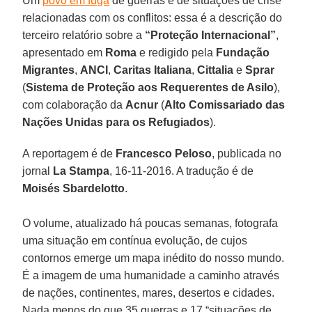
Um
povo em fuga
de guerras e de situações de crise
relacionadas com os conflitos: essa é a descrição do
terceiro relatório sobre a
“Proteção Internacional”
,
apresentado em
Roma
e redigido pela
Fundação
Migrantes
,
ANCI
,
Caritas Italiana
,
Cittalia
e
Sprar
(
Sistema de Proteção aos Requerentes de Asilo
),
com colaboração da
Acnur
(
Alto Comissariado das
Nações Unidas para os Refugiados
).
A reportagem é de
Francesco Peloso
, publicada no
jornal
La Stampa
, 16-11-2016. A tradução é de
Moisés Sbardelotto
.
O volume, atualizado há poucas semanas, fotografa
uma situação em contínua evolução, de cujos
contornos emerge um mapa inédito do nosso mundo.
É a imagem de uma humanidade a caminho através
de nações, continentes, mares, desertos e cidades.
Nada menos do que 35 guerras e 17 “situações de