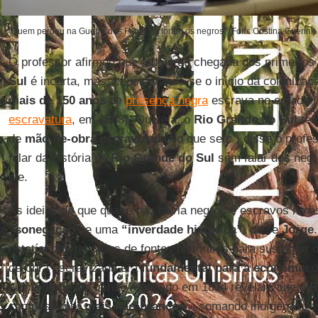
"Quem perdeu na Guerra dos Farrapos foram os negros" (Foto: Cristina Guerini)
O professor afirmou que a data de chegada dos primeiros
Sul
é incerta, mas, considerando-se o início da colonizaç
mais de 150 anos
de
presença negra
escrava no estado 
escravatura
, em 1888). Ou seja, o
Rio Grande do Sul
tem
de
mão-de-obra escravizada
do que sem”, disse o profes
falar da história do
Rio Grande do Sul
sem falar dos negr
ele.
As ideias de que quase não havia negros e escravos no 
“sonegação”
e uma
“inverdade histórica”
, disse
Jorge
estatísticos retirados de fontes históricas para sustenta
de-obra escravizada era
fundamental para a economia
d
números de um censo realizado em 1814 revelam que o
R
composto por
mais não-brancos
– somando indígenas, es