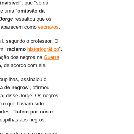
invisível
”, que “se dá
 e uma “
omissão da
Jorge
ressaltou que os
ou aparecem como
escravos
.
ul
, segundo o professor. O
m “
racismo
historiográfico
”.
ipação dos negros na
Guerra
 de acordo com ele.
oupilhas, assinalou o
ta de negros
”, afirmou.
a, disse Jorge. Os negros
rio
que haviam sido
artes:
“lutem por nós e
roupilhas aos negros.
de acordo com o professor.