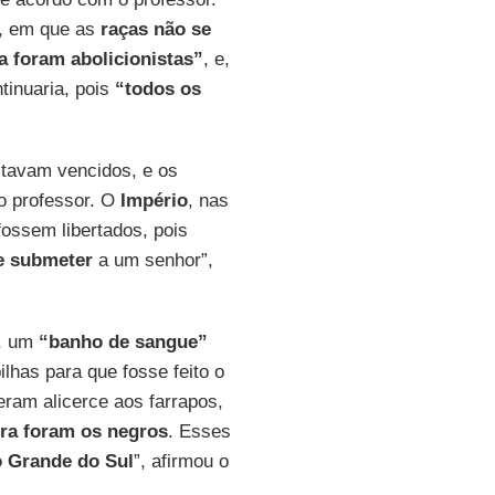
s, em que as
raças não se
a foram abolicionistas”
, e,
tinuaria, pois
“todos os
estavam vencidos, e os
 o professor. O
Império
, nas
fossem libertados, pois
 submeter
a um senhor”,
, um
“banho de sangue”
ilhas para que fosse feito o
eram alicerce aos farrapos,
ra foram os negros
. Esses
o Grande do Sul
”, afirmou o