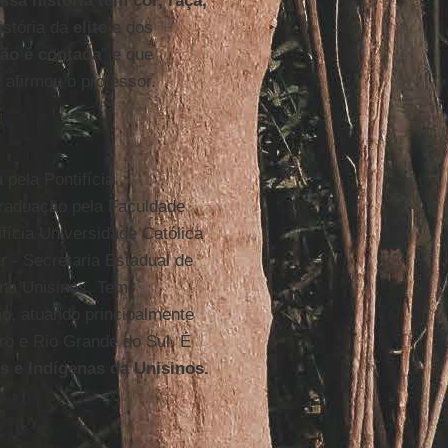
ssa história tem cor, raça,
istória da
elite
e dos
ão é contada
” e que
 afirmou o professor.
pela Pontifícia
graduação pela Faculdade
fícia Universidade Católica
r - Secretaria Estadual de
 na Unisinos. Tem
o, atuando principalmente
ro e Rio Grande do Sul. É
s e Indígenas da Unisinos.