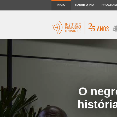
INÍCIO
SOBRE O IHU
PROGRAM
O negr
histór