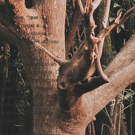
mas
cidades
,
“que
e
. “Como
negar a
do Sul
?”, questionou o
 não nos contam
”, afirmou
Grande do Sul
graças às
ia, mostrou o professor. Os
 que ficou conhecida como
arque, do qual “
Pelotas
ões gaúchas
vinham das
firmou
Jorge
. De acordo
m e se sustentava com o
rqueadas”.