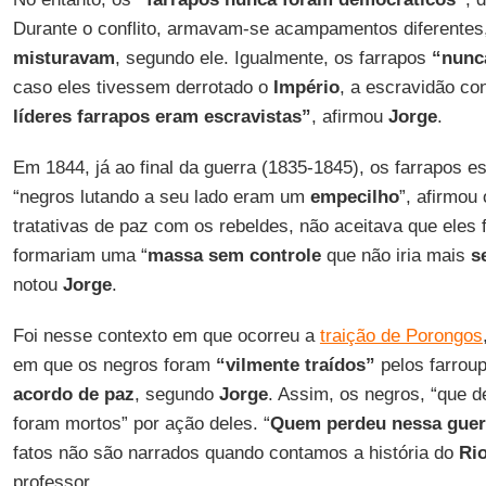
Durante o conflito, armavam-se acampamentos diferente
misturavam
, segundo ele. Igualmente, os farrapos
“nunc
caso eles tivessem derrotado o
Império
, a escravidão con
líderes farrapos eram escravistas”
, afirmou
Jorge
.
Em 1844, já ao final da guerra (1835-1845), os farrapos 
“negros lutando a seu lado eram um
empecilho
”, afirmou
tratativas de paz com os rebeldes, não aceitava que eles 
formariam uma “
massa sem controle
que não iria mais
se
notou
Jorge
.
Foi nesse contexto em que ocorreu a
traição de Porongos
em que os negros foram
“vilmente traídos”
pelos farroup
acordo de paz
, segundo
Jorge
. Assim, os negros, “que d
foram mortos” por ação deles. “
Quem perdeu nessa guer
fatos não são narrados quando contamos a história do
Ri
professor.