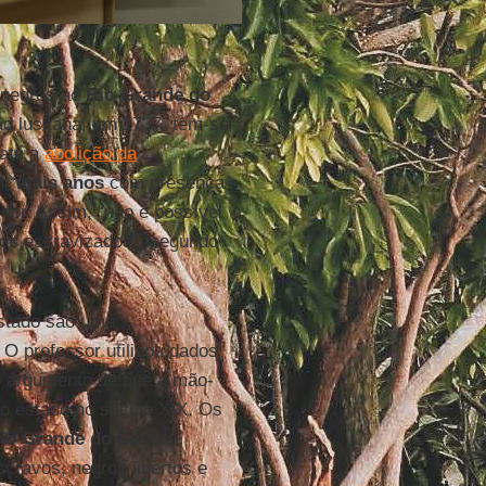
 negros ao
Rio Grande do
ão lusitana, em 1737, tem-se
(até a
abolição da
 “
mais anos
com presença
sor. Assim, “não é possível
os escravizados”, segundo
estado são uma
. O professor utilizou dados
r o argumento de que a mão-
o estado no século XIX. Os
io Grande do Sul
era
cravos, negros libertos e