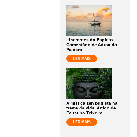
Itinerantes do Espírito.
Comentário de Adroaldo
Palaoro
LER MAIS
A mística zen budista na
trama da vida. Artigo de
Faustino Teixeira
LER MAIS