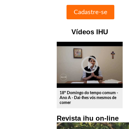
Vídeos IHU
play_circle_outline
18º Domingo do tempo comum -
Ano A - Dai-lhes vós mesmos de
comer
Revista ihu on-line