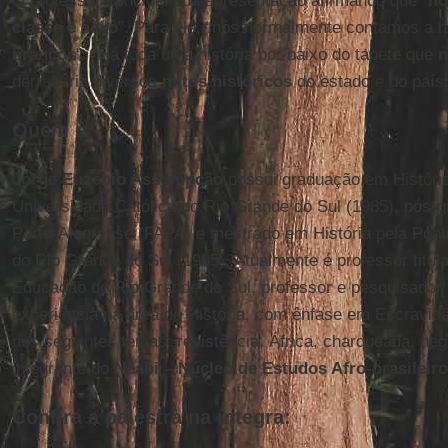
O professor concluiu sua apresentação afirmando que “
no
classe e sexo
”. Para ele, “nós normalmente contamos a h
brancos
”. “Há toda uma história por baixo do tapete que
n
derrubaria diversos
mitos históricos
do estado e do país,
Quem é
Jorge Euzébio Assumpção
possui graduação em História 
Universidade Católica do Rio Grande do Sul (1985), pós-
Porto-Alegrense (FAPA) e mestrado em História pela Ponti
do Rio Grande do Sul (1995). Atualmente é professor titula
Educação do Rio Grande do Sul, professor e pesquisador
experiência na área de História, com ênfase em Escravidã
nos seguintes temas: resistência, África, charqueada, neg
integrante do
Neabi – Núcleo de Estudos Afro-brasileiro
Confira a palestra na íntegra: