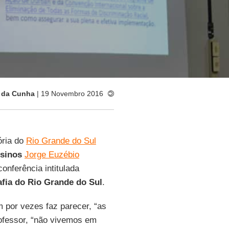
 da Cunha
| 19 Novembro 2016
ória do
Rio Grande do Sul
sinos
Jorge Euzébio
onferência intitulada
afia do Rio Grande do Sul
.
 por vezes faz parecer, “as
rofessor, “não vivemos em