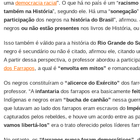
uma
democracia racial
”. O que há no país é um “
racismo 
também na História
”, segundo ele. Há uma “
sonegação
”
participação
dos negros na
história do Brasil
”, afirmou.
negros
ou não estão presentes
nos livros de História, 
Isso também é válido para a história do
Rio Grande do S
negro é secundário ou não é citado, afirmou ele, citando u
A partir dessa perspectiva, o professor abordou a partic
dos Farrapos
, a qual é
“envolta em mitos”
e romanceada,
Os negros constituíram o
“alicerce do Exército”
dos farr
professor. “A
infantaria
dos farrapos era basicamente
fei
Indígenas e negros eram
“bucha de canhão”
nessa guerr
que lutavam ao lado dos farrapos eram escravos do
Impé
capturados pelos rebeldes, e houve um acordo entre as p
vamos libertá-los”
era o trato oferecido pelos líderes far
No entanto, os
“farrapos nunca foram democráticos”
, 