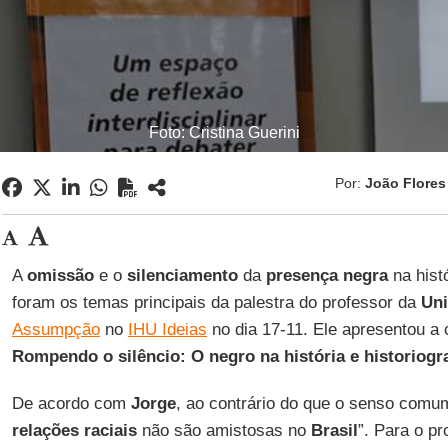
Foto: Cristina Guerini
Por:
João Flores
A
omissão
e o
silenciamento
da
presença negra
na hist
foram os temas principais da palestra do professor da
Uni
Assumpção
no
IHU Ideias
no dia 17-11. Ele apresentou a c
Rompendo o silêncio: O negro na história e historiogr
De acordo com
Jorge
, ao contrário do que o senso comum
relações raciais
não são amistosas no
Brasil
”. Para o p