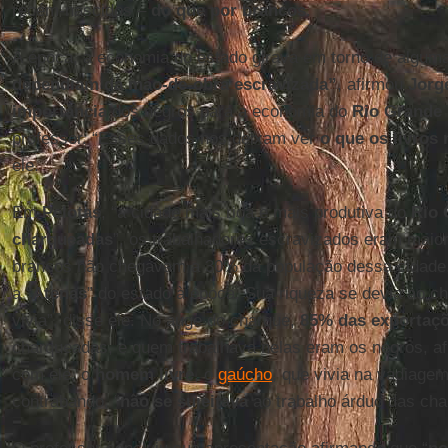
recém-nascidos –
do que por brancos
.
À época, a economia do estado girava em torno de algu
dependiam da mão-de-obra escravizada”
, afirmou
Jorg
importância
dos negros para a economia do
Rio Grande 
professor. “Esses dados nos deixam ver
o que os livros
ele.
Em
Pelotas
, “a cidade mais rica e mais produtiva do
Rio 
charqueadas
”, os trabalhadores escravizados eram maior
brancos não chegavam a 30% da população dessa cidade,
a “
Atenas
” do estado à época. Sua riqueza se devia ao ch
vivia”, disse ele. No auge do charque,
85% das exportaç
charqueadas, e quem trabalhava nelas eram os negros, a
com ele, o
homem livre
, o
gaúcho
, que vivia na vadiage
contrabando, “
não se sujeitava
ao trabalho árduo das cha