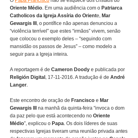
O
Papa Francisco
não se esquece dos cristãos do
Oriente Médio
. Em uma audiência com o
Patriarca
Catholicos da Igreja Assíria do Orient
e,
Mar
Gewargis III
, o pontífice não apenas denunciou a
“violência terrível” que estes “irmãos” vivem, senão
que colocou o exemplo deles – “seguindo com
mansidão os passos de Jesus” – como modelo a
seguir para a Igreja inteira.
A reportagem é de
Cameron Doody
e publicada por
Religión Digital
, 17-11-2016. A tradução é de
André
Langer
.
Este encontro de oração de
Francisco
e
Mar
Gewargis III
na manhã da quinta-feira “invoca o dom
da paz pelo que está acontecendo no
Oriente
Médio
”, explicou o
Papa
. Os dois líderes de suas
respectivas Igrejas tiveram uma reunião privada antes