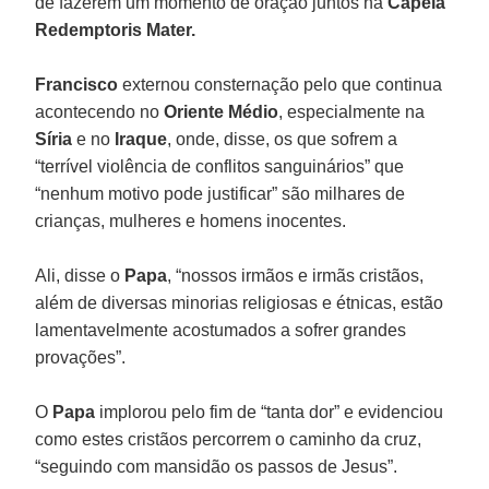
de fazerem um momento de oração juntos na
Capela
Redemptoris Mater.
Francisco
externou consternação pelo que continua
acontecendo no
Oriente Médio
, especialmente na
Síria
e no
Iraque
, onde, disse, os que sofrem a
“terrível violência de conflitos sanguinários” que
“nenhum motivo pode justificar” são milhares de
crianças, mulheres e homens inocentes.
Ali, disse o
Papa
, “nossos irmãos e irmãs cristãos,
além de diversas minorias religiosas e étnicas, estão
lamentavelmente acostumados a sofrer grandes
provações”.
O
Papa
implorou pelo fim de “tanta dor” e evidenciou
como estes cristãos percorrem o caminho da cruz,
“seguindo com mansidão os passos de Jesus”.