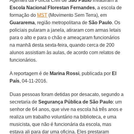
Agentes da Polícia Civil de
São Paulo
invadiram a
Escola Nacional Florestan Fernandes
, a escola de
formação do
MST
(Movimento Sem Terra), em
Guararema
, região metropolitana de
São Paulo
. Os
policiais pularam a janela, atiraram com armas letais
para o alto e para o chão e ameaçaram funcionários
na manhã desta sexta-feira, quando cerca de 200
alunos assistiam às aulas, de acordo com relatos de
funcionários.
A reportagem é de
Marina Rossi
, publicada por
El
País
, 04-11-2016.
Duas pessoas foram detidas por desacato, segundo a
secretaria de
Segurança Pública de São Paulo
: um
senhor de 64 anos, que vive na escola há três anos e
realiza um trabalho voluntário na biblioteca, e uma
musicista, que não é funcionária da escola, mas
estava ali para dar uma oficina. Eles prestaram