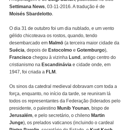
Settimana News
, 03-11-2016. A tradução é de
Moisés Sbardelotto
.
O dia 31 de outubro foi um dia nublado, e um vento
gélido chicoteava os rostos, quando, tendo
desembarcado em
Malmö
(a terceira maior cidade da
Suécia
, depois de
Estocolmo
e
Gotemburgo
),
Francisco
chegou à vizinha
Lund
, antigo centro do
cristianismo na
Escandinávia
e cidade onde, em
1947, foi criada a
FLM
.
Os sinos da catedral medieval dobravam com toda a
força, enquanto, no início da tarde, se reuniram lá
todos os representantes da Federação (liderados pelo
presidente, o palestino
Munib Younan
, bispo de
Jerusalém
, e pelo secretário, o chileno
Martin
Junge
), os prelados vaticanos (incluindo o cardeal
Pietro Parolin
, secretário de Estado, e
Kurt Koch
,