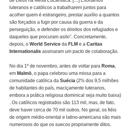
de Deus na Mesa Eucarística. […] Exortamos
luteranos e católicos a trabalharem juntos para
acolher quem é estrangeiro, prestar auxílio a quantos
são forçados a fugir por causa da guerra e da
perseguição, e defender os direitos dos refugiados e
daqueles que procuram asilo". Concretamente,
depois, o
World Service
da
FLM
e a
Caritas
Internationalis
assinaram um pacto de colaboração.
No dia 1º de novembro, antes de voltar para
Roma
,
em
Malmö
, o papa celebrou uma missa para a
comunidade católica da
Suécia
(2% dos 9,5 milhões
de habitantes do país, maciçamente luteranos,
embora a prática religiosa dominical seja muito baixa)
. Os católicos registrados são 113 mil, mas, de fato,
deve haver cerca de 70 mil outros. No geral, os fiéis
de origem médio-oriental e latino-americana são mais
numerosos do que os suecos propriamente ditos.