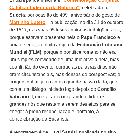
Entrará para a história a
"Comemoração Conjunta
Católico-Luterana da Reforma"
, celebrada na
Suécia
, por ocasião do 499º aniversário do gesto de
Martinho Lutero
– a publicação, no dia 31 de outubro
de 1517, das suas 95 teses contra as indulgências –,
porque estavam presentes nela o
Papa Francisco
e
uma delegação muito ampla da
Federação Luterana
Mundial (FLM)
; porque o pontífice romano não era
um simples convidado de uma iniciativa alheia, mas
coanfitrião do evento; porque as palavras ditas não
eram circunstanciais, mas densas de perspectivas; e
porque, enfim, junto com o grande passo dado, que
coroa um diálogo iniciado logo depois do
Concílio
Vaticano II
, emergiram com grande nitidez os
grandes nós que restam a serem desfeitos para se
chegar à plena reconciliação e, portanto, à
concelebração da Eucaristia.
A reportagem é de
Luigi Sandri
, publicada no sítio