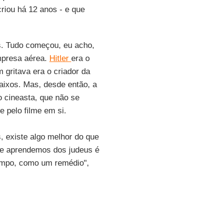
riou há 12 anos - e que
. Tudo começou, eu acho,
mpresa aérea.
Hitler
era o
m gritava era o criador da
aixos. Mas, desde então, a
 o cineasta, que não se
 pelo filme em si.
, existe algo melhor do que
ue aprendemos dos judeus é
mpo, como um remédio",