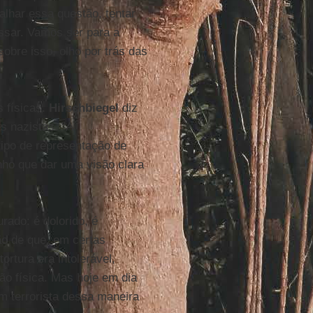
alhar essa questão, tentar
assar. Vamos ser para a
sobre isso, olho por trás das
s físicas.
Hirschbiegel
diz
s nazistas. "A
tipo de representação de
nho que dar uma visão clara
rado: é dolorido, é
ão de que, em certas
tortura era intolerável,
ão física. Mas hoje em dia
m terrorista dessa maneira