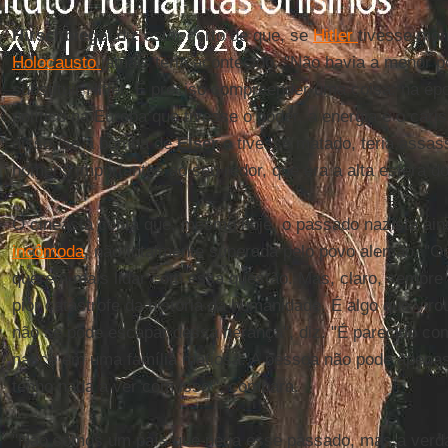
Hirschbiegel
diz estar certo de que, se
Hitler
tivesse mor
Holocausto
jamais teria acontecido. "Não havia a menor p
substituir Hitler. É preciso compreender uma coisa: na ép
político na Europa que tivesse o poder, a energia e o cari
disso, se a bomba de
Elser
o tivesse matado, teria assa
homens importantes ao seu redor, que era a alta esfera do
O cineasta conta que, mesmo hoje, o passado nazista ai
incômoda
, não totalmente superada pelo povo alemão. "O
querem mais lidar com essa questão. Mas, claro, sempre
pior catástrofe da história da humanidade. É algo que vir
não se pode escapar dessa herança", diz. "É parecido com
nasce em uma família mafiosa. A pessoa não pode apenas 
tenho nada a ver com isso'", compara.
"Não somos um país que nega esse passado, mas a verd