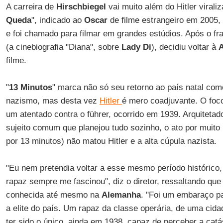
A carreira de
Hirschbiegel
vai muito além do Hitler viral
Queda
", indicado ao
Oscar
de filme estrangeiro em 2005, 
e foi chamado para filmar em grandes estúdios. Após o fr
(a cinebiografia "Diana", sobre
Lady Di
), decidiu voltar à
filme.
"
13 Minutos
" marca não só seu retorno ao país natal c
nazismo, mas desta vez
Hitler
é mero coadjuvante. O foco
um atentado contra o führer, ocorrido em 1939. Arquitetad
sujeito comum que planejou tudo sozinho, o ato por muit
por 13 minutos) não matou Hitler e a alta cúpula nazista.
"Eu nem pretendia voltar a esse mesmo período histórico, 
rapaz sempre me fascinou", diz o diretor, ressaltando que
conhecida até mesmo na
Alemanha
. "Foi um embaraço p
a elite do país. Um rapaz da classe operária, de uma cid
ter sido o único, ainda em 1938, capaz de perceber a cat