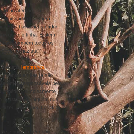
rido no atentado, o
ossibilidade de alguém
oca, não havia um só líder
sma que ele tinha. E além
ssinado também todos os
 governo nazista".
nda é uma
lembrança
s jovens alemães já não
 seremos responsáveis pela
ou genético, simplesmente
 a história de alguém que
dizer: 'Foi o meu tio! Não
ade é que também não