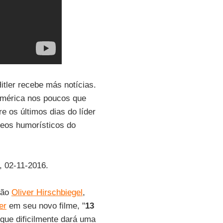
itler recebe más notícias.
omérica nos poucos que
re os últimos dias do líder
deos humorísticos do
, 02-11-2016.
mão
Oliver Hirschbiegel
,
er
em seu novo filme, "
13
que dificilmente dará uma