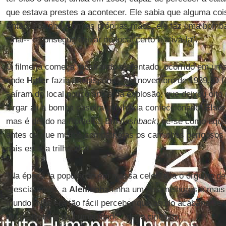
que estava prestes a acontecer. Ele sabia que alguma cois
Então, sozinho, com as próprias mãos, ele faz uma bomba
sinal-- e consegue deixar no local certo e ativá-la".
O filme já começa mostrando o atentado, ocorrido em um
onde
Hitler
fazia um discurso, em novembro de 1939. O f
saíram do local pouco antes da explosão, que deixou oito 
largar ali a bomba caseira que havia confeccionado,
Elser
mas é detido na fronteira. Em
flashback
, vê-se como aque
antes do que muitos compatriotas os caminhos perigosos q
país estava trilhando.
"Na época, a população em massa celebrava o orgulho de
crescia muito, a
Alemanha
tinha um dos melhores e mais 
mundo. Não era tão fácil perceber que aquilo acabaria se 
viu na história da humanidade", diz o cineasta.