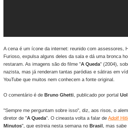
A cena é um ícone da internet: reunido com assessores, H
Furioso, expulsa alguns deles da sala e dá uma bronca h
restaram. As imagens são do filme "
A Queda
" (2004), sob
nazista, mas já renderam tantas paródias e sátiras em ví
YouTube que muitos nem conhecem a fonte original.
O comentário é de
Bruno Ghetti
, publicado por portal
Uol
"Sempre me perguntam sobre isso", diz, aos risos, o ale
diretor de "
A Queda
". O cineasta volta a falar de
Adolf Hitl
Minutos
", que estreia nesta semana no
Brasil
, mas sabe 