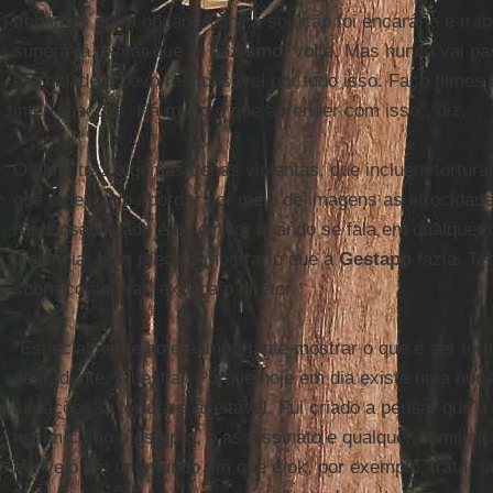
tínhamos outra opção. A única solução foi encará-lo e trab
superá-la, evitar que [o
nazismo
] volte. Mas nunca vai p
eternidade o povo responsável por tudo isso. Faço filmes 
interrogações. Há muito o que aprender com isso", diz.
O filme traz algumas cenas violentas, que incluem tortura
que é delicado abordar por meio de imagens as atrocidade
responsabilidade é do diretor quando se fala em qualquer 
violência. Mas preciso mostrar o que a
Gestapo
fazia. Te
sobre como era", explica o diretor.
"Especialmente hoje é importante mostrar o que é ser tortu
degradante, é bestial. Porque hoje em dia existe uma noç
situações, a tortura é aceitável. Fui criado a pensar que a 
assim como o estupro, o assassinato e qualquer humilhaç
me vejo em um mundo em que é ok, por exemplo, tratar u