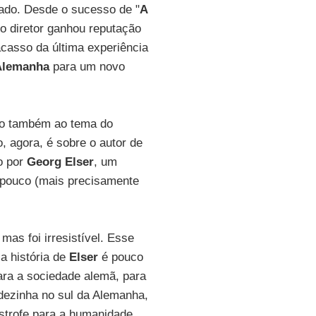
izado. Desde o sucesso de "
A
o diretor ganhou reputação
acasso da última experiência
Alemanha
para um novo
omo também ao tema do
, agora, é sobre o autor de
o por
Georg Elser
, um
o pouco (mais precisamente
mas foi irresistível. Esse
 a história de
Elser
é pouco
ara a sociedade alemã, para
adezinha no sul da Alemanha,
ástrofe para a humanidade