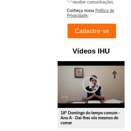
receber comunicações.
Conheça nossa
Política de
Privacidade
.
Vídeos IHU
play_circle_outline
18º Domingo do tempo comum -
Ano A - Dai-lhes vós mesmos de
comer