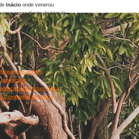
 de
Inácio
onde venerou
se para rezar diante do túmulo
efensor dos pobres
o-americano
especial com Arturo Sosa
 da Companhia de Jesus