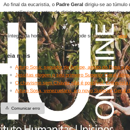
Ao final da eucaristia, o
Padre Geral
dirigiu-se ao túmulo
suas relíquias e, antes de dirigir-se à sacristia, desviou-
do
Padre Arrupe
.
A íntegra da homilia, em italiano, pode ser acessada
aqui
.
Leia mais
Arturo Sosa: seguidor de Arrupe, amigo do Papa e d
Jesuítas elegem o seu primeiro Superior Geral latin
O chavismo sem Chávez não é possível. Entrevista 
Arturo Sosa, venezuelano, é o novo Superior Geral
⚠️
Comunicar erro