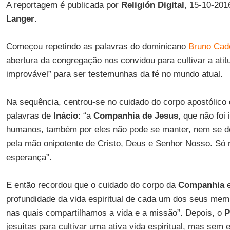
A reportagem é publicada por
Religión Digital
, 15-10-201
Langer
.
Começou repetindo as palavras do dominicano
Bruno Cad
abertura da congregação nos convidou para cultivar a atit
improvável” para ser testemunhas da fé no mundo atual.
Na sequência, centrou-se no cuidado do corpo apostólico
palavras de
Inácio
: “a
Companhia de Jesus
, que não foi 
humanos, também por eles não pode se manter, nem se d
pela mão onipotente de Cristo, Deus e Senhor Nosso. Só 
esperança”.
E então recordou que o cuidado do corpo da
Companhia
e
profundidade da vida espiritual de cada um dos seus me
nas quais compartilhamos a vida e a missão”. Depois, o
P
jesuítas para cultivar uma ativa vida espiritual, mas se