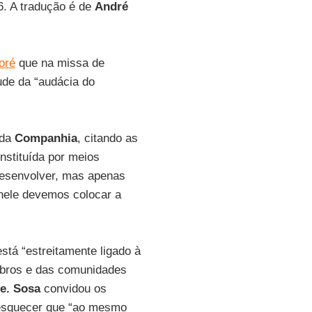
6. A tradução é de
André
oré
que na missa de
ude da “audácia do
 da
Companhia
, citando as
instituída por meios
esenvolver, mas apenas
nele devemos colocar a
stá “estreitamente ligado à
mbros e das comunidades
e. Sosa
convidou os
m esquecer que “ao mesmo