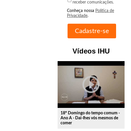
receber comunicações.
Conheça nossa
Política de
Privacidade
.
Vídeos IHU
play_circle_outline
18º Domingo do tempo comum -
Ano A - Dai-lhes vós mesmos de
comer