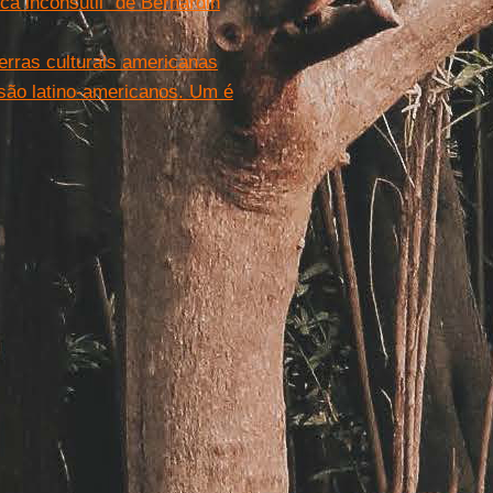
ca inconsútil” de Bernardin
rras culturais americanas
 são latino-americanos. Um é