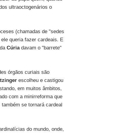
dos ultraoctogenários o
ioceses (chamadas de "sedes
ele queria fazer cardeais. E
 da
Cúria
davam o "barrete"
es órgãos curiais são
tzinger
escolheu e castigou
stando, em muitos âmbitos,
eado com a minirreforma que
, também se tornará cardeal
rdinalícias do mundo, onde,