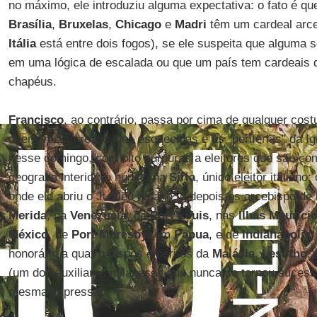
no máximo, ele introduziu alguma expectativa: o fato é qu
Brasília
,
Bruxelas
,
Chicago
e
Madri
têm um cardeal arce
Itália
está entre dois fogos), se ele suspeita que alguma se
em uma lógica de escalada ou que um país tem cardeais d
chapéus.
Francisco
, ao contrário, passa por cima de qualquer cos
deem voz às realidades esquecidas e às "periferias" da 
nesse domingo, com oito púrpuras a eleitores que são co
geografia interior: o núncio na
Síria
, único eleitor italiano
onde ele abriu o Jubileu há ano; e depois os arcebispo de
Merida
, na
Venezuela
, de
Port Louis
, nas
Ilhas Mauríci
México
, de
Port Moresby
, em
Papua
, e de
Indianápolis
,
honorário a quatro bispos eméritos da
Malásia
,
Lesotho
,
(um dos auxiliares milaneses que nunca se tornou suces
mesma impressão.