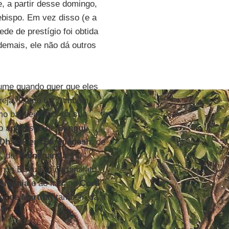
e, a partir desse domingo,
bispo. Em vez disso (e a
de de prestígio foi obtida
emais, ele não dá outros
tume quando quer que eles
Igreja. Como fez também
mo bandeirinhas da sua
; o arcebispo de
Bangui
,
Dhaka
, em
Bangladesh
, de
o
, de
Tlalnepantla
, no
 nos EUA. E o cardinalato
Albânia
e ao italiano
Corti
sor de
Martini
) também dá a