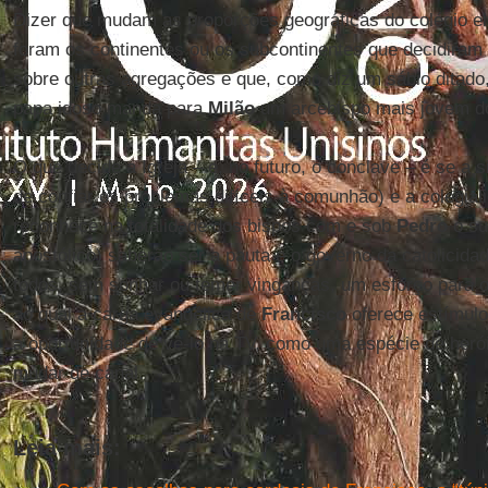
Dizer que mudam as proporções geográficas do colégio el
foram os continentes ou os subcontinentes que decidiram 
sobre outras agregações e que, como diz um sábio ditad
papa idoso manda para
Milão
um arcebispo mais jovem do
O que decide a Igreja – e, no futuro, o conclave – é se a 
de confiar os problemas difíceis à comunhão) e a colegial
reconhece na totalidade dos bispos com e sob
Pedro
o su
apostólico) saberão ser a pauta e o governo da catolicidad
todos, sem sonhar ou temer vinganças, um esforço para o
ao qual a carga evangélica de
Francisco
oferece estímul
a oportunidade de vê-lo na TV, como uma espécie de herói 
mudar de canal.
Leia mais: