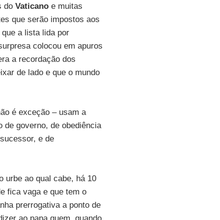
es do
Vaticano
e muitas
etes que serão impostos aos
que a lista lida por
-surpresa colocou em apuros
era a recordação dos
ixar de lado e que o mundo
ão é exceção – usam a
o de governo, de obediência
sucessor, e de
do urbe ao qual cabe, há 10
 fica vaga e que tem o
nha prerrogativa a ponto de
 dizer ao papa quem, quando