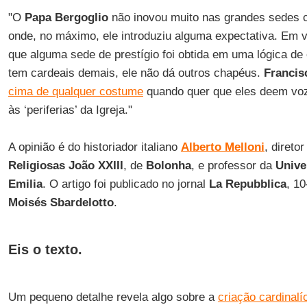
"O
Papa Bergoglio
não inovou muito nas grandes sedes c
onde, no máximo, ele introduziu alguma expectativa. Em v
que alguma sede de prestígio foi obtida em uma lógica de
tem cardeais demais, ele não dá outros chapéus.
Francis
cima de qualquer costume
quando quer que eles deem voz
às ‘periferias’ da Igreja."
A opinião é do historiador italiano
Alberto Melloni
, direto
Religiosas João XXIII
, de
Bolonha
, e professor da
Unive
Emilia
. O artigo foi publicado no jornal
La Repubblica
, 1
Moisés Sbardelotto
.
Eis o texto.
Um pequeno detalhe revela algo sobre a
criação cardinal