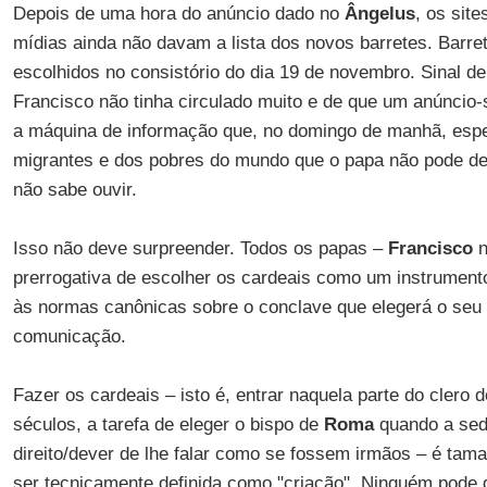
Depois de uma hora do anúncio dado no
Ângelus
, os sit
mídias ainda não davam a lista dos novos barretes. Barr
escolhidos no consistório do dia 19 de novembro. Sinal de 
Francisco não tinha circulado muito e de que um anúncio
a máquina de informação que, no domingo de manhã, esp
migrantes e dos pobres do mundo que o papa não pode de
não sabe ouvir.
Isso não deve surpreender. Todos os papas –
Francisco
n
prerrogativa de escolher os cardeais como um instrument
às normas canônicas sobre o conclave que elegerá o seu 
comunicação.
Fazer os cardeais – isto é, entrar naquela parte do clero 
séculos, a tarefa de eleger o bispo de
Roma
quando a sede
direito/dever de lhe falar como se fossem irmãos – é tama
ser tecnicamente definida como "criação". Ninguém pode