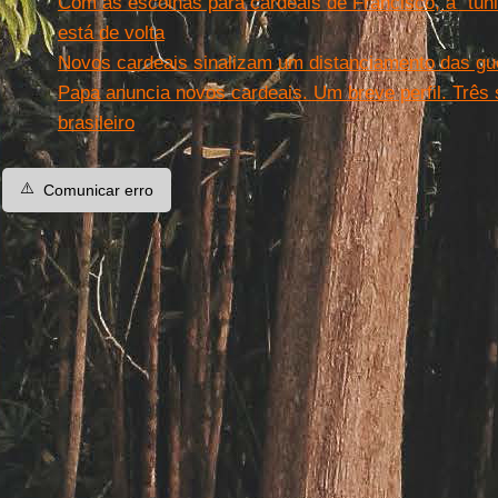
Com as escolhas para cardeais de Francisco, a “túni
está de volta
Novos cardeais sinalizam um distanciamento das gue
Papa anuncia novos cardeais. Um breve perfil. Três
brasileiro
⚠️
Comunicar erro