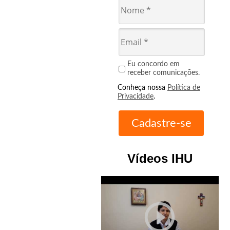
Eu concordo em
receber comunicações.
Conheça nossa
Política de
Privacidade
.
Vídeos IHU
play_circle_outline