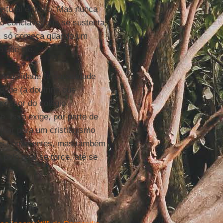
eitoral é óbvio. Mas nunca
o conclave: que se sustenta
o, só começa quando um
 que ele.
sinodalidade (a capacidade
idade (a doutrina que
cessor do colégio
e. Isso exige, por parte de
lhar para um cristianismo
os comoventes, mas também
pelo qual se torce, até se