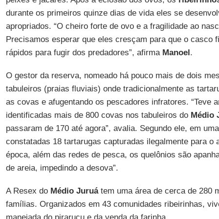
durante os primeiros quinze dias de vida eles se desenv
apropriados. “O cheiro forte de ovo e a fragilidade ao nasc
Precisamos esperar que eles cresçam para que o casco f
rápidos para fugir dos predadores”, afirma
Manoel
.
O gestor da reserva, nomeado há pouco mais de dois mes
tabuleiros (praias fluviais) onde tradicionalmente as tar
as covas e afugentando os pescadores infratores. “Teve 
identificadas mais de 800 covas nos tabuleiros do
Médio 
passaram de 170 até agora”, avalia. Segundo ele, em uma
constatadas 18 tartarugas capturadas ilegalmente para o 
época, além das redes de pesca, os quelônios são apanh
de areia, impedindo a desova”.
A Resex do
Médio Juruá
tem uma área de cerca de 280 mi
famílias. Organizados em 43 comunidades ribeirinhas, vi
manejada do pirarucu e da venda da farinha.