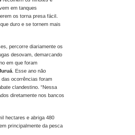
olvem em tanques
erem os torna presa fácil.
ique duro e se tornem mais
es, percorre diariamente os
tarugas desovam, demarcando
ano em que foram
Juruá
. Esse ano não
 das ocorrências foram
abate clandestino. “Nessa
ados diretamente nos bancos
l hectares e abriga 480
vem principalmente da pesca