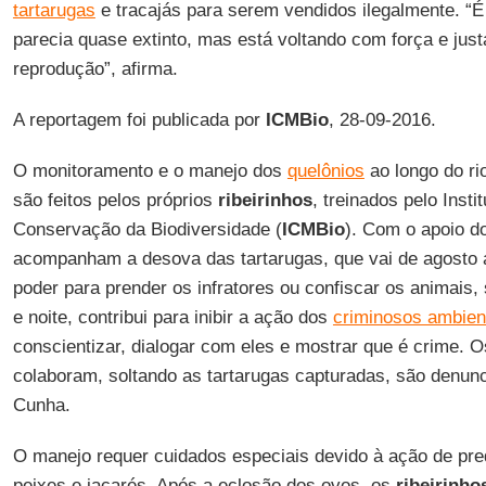
tartarugas
e tracajás para serem vendidos ilegalmente. “
parecia quase extinto, mas está voltando com força e ju
reprodução”, afirma.
A reportagem foi publicada por
ICMBio
, 28-09-2016.
O monitoramento e o manejo dos
quelônios
ao longo do ri
são feitos pelos próprios
ribeirinhos
, treinados pelo Inst
Conservação da Biodiversidade (
ICMBio
). Com o apoio do 
acompanham a desova das tartarugas, que vai de agosto
poder para prender os infratores ou confiscar os animais,
e noite, contribui para inibir a ação dos
criminosos ambien
conscientizar, dialogar com eles e mostrar que é crime. O
colaboram, soltando as tartarugas capturadas, são denunc
Cunha.
O manejo requer cuidados especiais devido à ação de pre
peixes e jacarés. Após a eclosão dos ovos, os
ribeirinho