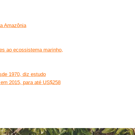
 da Amazônia
ões ao ecossistema marinho,
sde 1970, diz estudo
 em 2015, para até US$258