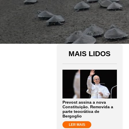
MAIS LIDOS
Prevost assina a nova
Constituição. Removida a
parte teocrática de
Bergoglio
LER MAIS