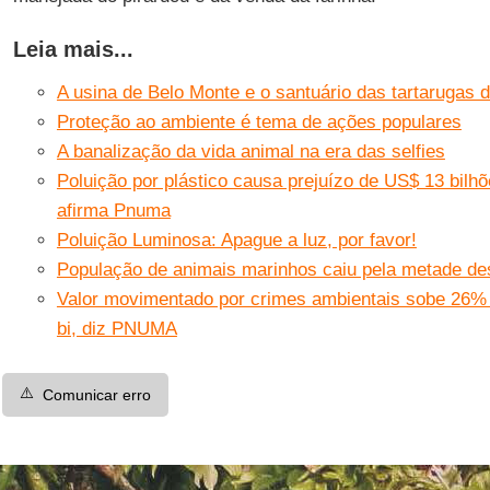
Leia mais...
A usina de Belo Monte e o santuário das tartarugas
Proteção ao ambiente é tema de ações populares
A banalização da vida animal na era das selfies
Poluição por plástico causa prejuízo de US$ 13 bilh
afirma Pnuma
Poluição Luminosa: Apague a luz, por favor!
População de animais marinhos caiu pela metade de
Valor movimentado por crimes ambientais sobe 26%
bi, diz PNUMA
⚠️
Comunicar erro