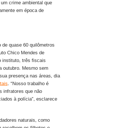
É um crime ambiental que
stamente em época de
o de quase 60 quilômetros
ituto Chico Mendes de
instituto, três fiscais
 a outubro. Mesmo sem
 sua presença nas áreas, dia
tais
. “Nosso trabalho é
s infratores que não
iados à polícia”, esclarece
dadores naturais, como
s
recolhem os filhotes e