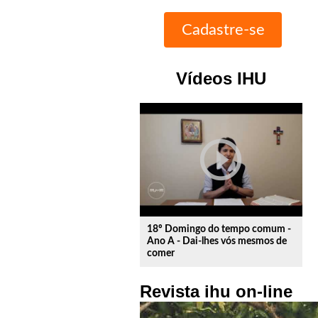
Vídeos IHU
play_circle_outline
18º Domingo do tempo comum -
Ano A - Dai-lhes vós mesmos de
comer
Revista ihu on-line