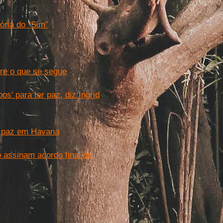
ória do “Sim”
re o que se segue
os' para ter paz, diz Ingrid
e paz em Havana
assinam acordo final de