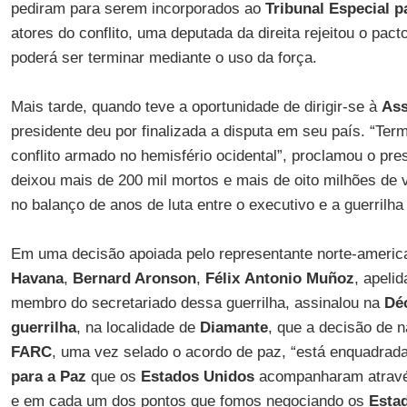
pediram para serem incorporados ao
Tribunal Especial p
atores do conflito, uma deputada da direita rejeitou o pacto
poderá ser terminar mediante o uso da força.
Mais tarde, quando teve a oportunidade de dirigir-se à
Ass
presidente deu por finalizada a disputa em seu país. “Term
conflito armado no hemisfério ocidental”, proclamou o pre
deixou mais de 200 mil mortos e mais de oito milhões de 
no balanço de anos de luta entre o executivo e a guerrilha
Em uma decisão apoiada pelo representante norte-americ
Havana
,
Bernard Aronson
,
Félix
Antonio Muñoz
, apeli
membro do secretariado dessa guerrilha, assinalou na
Dé
guerrilha
, na localidade de
Diamante
, que a decisão de 
FARC
, uma vez selado o acordo de paz, “está enquadrad
para a Paz
que os
Estados Unidos
acompanharam atravé
e em cada um dos pontos que fomos negociando os
Esta