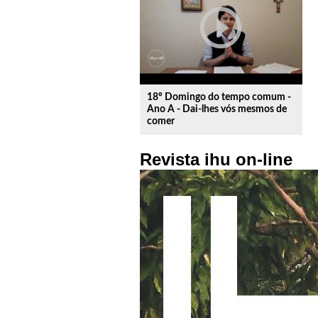
play_circle_outline
18º Domingo do tempo comum -
Ano A - Dai-lhes vós mesmos de
comer
Revista ihu on-line