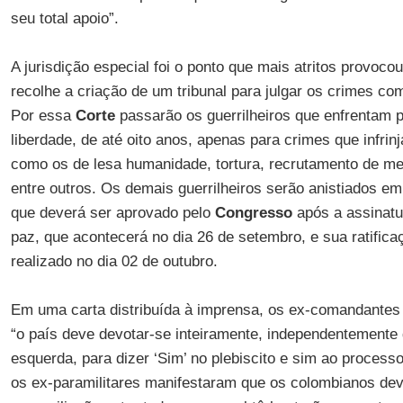
seu total apoio”.
A jurisdição especial foi o ponto que mais atritos provoco
recolhe a criação de um tribunal para julgar os crimes co
Por essa
Corte
passarão os guerrilheiros que enfrentam p
liberdade, de até oito anos, apenas para crimes que infri
como os de lesa humanidade, tortura, recrutamento de m
entre outros. Os demais guerrilheiros serão anistiados em
que deverá ser aprovado pelo
Congresso
após a assinatur
paz, que acontecerá no dia 26 de setembro, e sua ratifica
realizado no dia 02 de outubro.
Em uma carta distribuída à imprensa, os ex-comandante
“o país deve devotar-se inteiramente, independentemente d
esquerda, para dizer ‘Sim’ no plebiscito e sim ao processo
os ex-paramilitares manifestaram que os colombianos dev