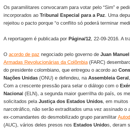
Os paramilitares convocaram para votar pelo “Sim” e ped
incorporados ao
Tribunal Especial para a Paz
. Uma depu
rejeitou o pacto porque “o conflito só poderá terminar med
A reportagem é publicada por
Página/12
, 22-09-2016. A t
O
acordo de paz
negociado pelo governo de
Juan Manuel
Armadas Revolucionárias da Colômbia
(FARC) desembar
do presidente colombiano, que entregou o acordo ao
Cons
Nações Unidas
(ONU) e defendeu, na
Assembleia Geral
Com a crescente pressão para selar o diálogo com o
Exér
Naciona
l (ELN), a segunda maior guerrilha do país, os 
solicitados pela
Justiça dos Estados Unidos
, em muitos
narcotráfico, não serão extraditados uma vez assinado o
ex-comandantes do desmobilizado grupo paramilitar
Autod
(AUC), vários deles presos nos
Estados Unido
s, deram 