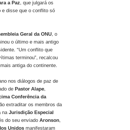
ara a Paz
, que julgará os
 e disse que o conflito só
embleia Geral da ONU
, o
inou o último e mais antigo
sidente. “Um conflito que
vítimas terminou”, recalcou
 mais antiga do continente.
ano nos diálogos de paz de
dado de
Pastor Alape
,
cima Conferência da
não extraditar os membros da
a na
Jurisdição Especial
s do seu enviado
Aronson
,
dos Unidos
manifestaram