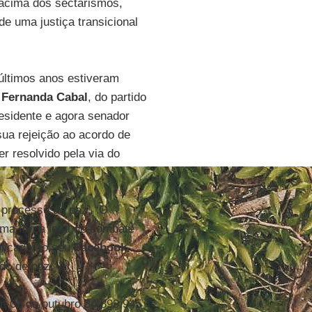
r acima dos sectarismos,
de uma justiça transicional
últimos anos estiveram
 Fernanda Cabal
, do partido
presidente e agora senador
sua rejeição ao acordo de
r resolvido pela via do
 processo de paz. “O
ma força letal de combate
licado no seu
Facebook
.
do de paz.
m 02 de outubro 34.899.945