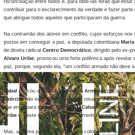
reconciliação entre todos e, para obtê-las terão que esta
contribuir para o esclarecimento da verdade e fazer parte 
que abrigue todos aqueles que participaram da guerra.
Na contramão dos atores em conflito, cujos esforços nos 
postos em conseguir a paz, a deputada colombiana
María
de direita radical
Centro Democrático
, dirigido pelo ex-
Alvaro Uribe
, provocou uma forte polêmica após revelar 
paz, porque, segundo ela, “um conflito armado não deve se
diálogo, mas pela força”.
Cabal
criticou a cúpula das
Forças Armadas
por apoiar o
Exército
não existe para ser dama rosada; o
Exército
é u
que entra para matar”, manifestou
Cabal
em um vídeo pub
Uribe
é, neste momento, o mais ferrenho opositor do acor
Mas, a última palavra será do povo colombiano, quando e