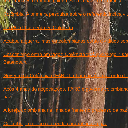
Intelectuales del mundo dicen ‘Sí’ a la paz en Colombia
Colômbia. A primeira pesquisa sobre o referendo indica vit
El ABC del acuerdo en Colombia
Acabou a guerra, mas os colombianos estão divididos sob
Cessar-fogo entra em vigor; Colômbia terá que 'engolir sap
Betancourt
Governo da Colômbia e FARC fecham histórico acordo d
Após 4 anos de negociações, FARC e governo colombiano 
paz
A Igreja colombiana na linha de frente no processo de paz
Colômbia, rumo ao referendo para ratificar a paz