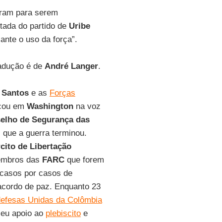
iram para serem
tada do partido de
Uribe
iante o uso da força”.
radução é de
André Langer
.
 Santos
e as
Forças
cou em
Washington
na voz
elho de Segurança das
, que a guerra terminou.
cito de Libertação
membros das
FARC
que forem
 casos por casos de
 acordo de paz. Enquanto 23
efesas Unidas da Colômbia
seu apoio ao
plebiscito
e