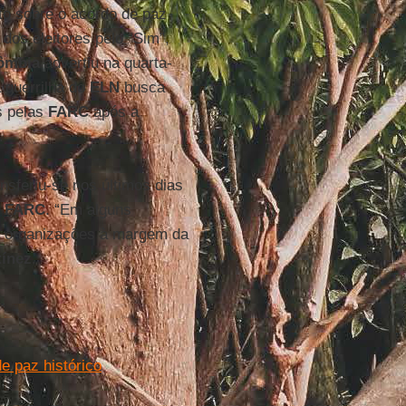
to sobre o acordo de paz
dos eleitores pelo “Sim”,
ômbia
advertiu na quarta-
a guerrilha do
ELN
busca
s pelas
FARC
após a
.
nsferiu-se nos últimos dias
s
FARC
. “Em alguns
s organizações à margem da
tínez
.
e paz histórico