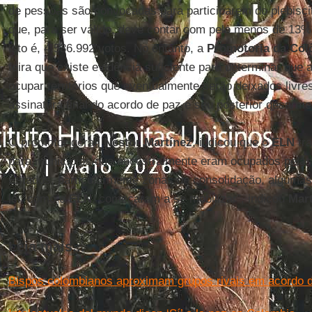
de pessoas são convocadas para participarem do plebisci
que, para ser válido, deve contar com pelo menos de 13% 
isto é, 4.536.992 votos. No entanto, a
Promotoria da Col
feira que existe evidência suficiente para determinar que 
ocupar territórios que eventualmente serão deixados livre
assinatura final do acordo de paz e seu posterior desarme
O promotor geral,
Néstor Martínez
, indicou que o
ELN
tra
para municípios que ancestralmente eram ocupados pela
Estados, particularmente zonas de consolidação, alguma
lei, como o
ELN
, começaram a se mobilizar”, indicou
Mar
Leia mais...
Bispos colombianos aproximam grupos rivais em acordo d