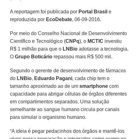
A reportagem foi publicada por
Portal Brasil
e
reproduzida por
EcoDebate
, 06-09-2016.
Por meio do Conselho Nacional de Desenvolvimento
Científico e Tecnológico (
CNPq
), o
MCTIC
investiu
R$ 1 milhão para que o
LNBio
adotasse a tecnologia.
O
Grupo Boticário
repassou mais R$ 500 mil.
Segundo o gerente de desenvolvimento de fármacos
do
LNBio
,
Eduardo Pagani
, cada chip tem o
tamanho aproximado ao de um
smartphone
com
capacidade para abrigar células de órgãos diferentes
em compartimentos separados. Uma solução
semelhante ao sangue humano circula por canais
para simular o organismo humano.
“A ideia é pegar pedacinhos dos órgãos e mantê-los
vivos nessa preparação e integrados como ocorre no