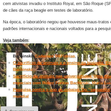
cem ativistas invadiu o Instituto Royal, em São Roque (SP
de cães da raça beagle em testes de laboratório.
Na época, o laboratório negou que houvesse maus-tratos 
padrões internacionais e nacionais voltados para a pesqu
Veja também
:
Quando o mito se torna verdade e a ciência, relig
Bachinski
.
Cadernos IHU ideias
, no. 117
O sacrifício de animais e o ensino da biologia. E
Bachinski
Sacrifício de animais nas universidades. Uma dis
especiais com Róber Freitas Bachinski, Maria Lu
Pesquisa contra o uso de cobaias. Do “sequestro
mundial
⚠️