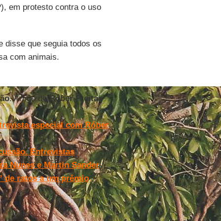
), em protesto contra o uso
e disse que seguia todos os
isa com animais.
ião
. Artigo de
Róber Freitas
ntrevista especial com Róber
cussão. Entrevistas
iza Nunes e Martin Sander
” de ratos a um prêmio