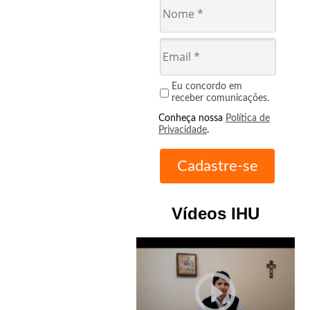
Eu concordo em
receber comunicações.
Conheça nossa
Política de
Privacidade
.
Vídeos IHU
play_circle_outline