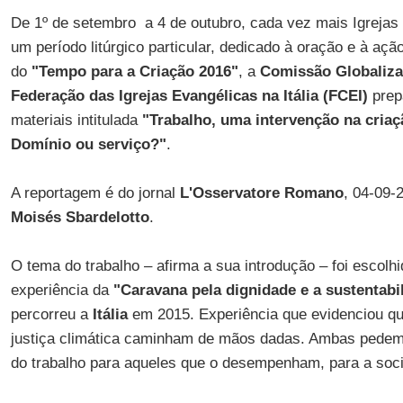
De 1º de setembro a 4 de outubro, cada vez mais Igreja
um período litúrgico particular, dedicado à oração e à aç
do
"Tempo para a Criação 2016"
, a
Comissão Globaliza
Federação das Igrejas Evangélicas na Itália (FCEI)
prep
materiais intitulada
"Trabalho, uma intervenção na cria
Domínio ou serviço?"
.
A reportagem é do jornal
L'Osservatore Romano
, 04-09-
Moisés Sbardelotto
.
O tema do trabalho – afirma a sua introdução – foi escolh
experiência da
"Caravana pela dignidade e a sustentabi
percorreu a
Itália
em 2015. Experiência que evidenciou qu
justiça climática caminham de mãos dadas. Ambas pedem 
do trabalho para aqueles que o desempenham, para a soci