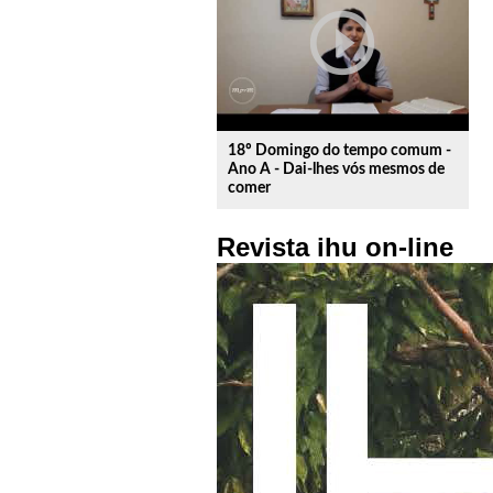
play_circle_outline
18º Domingo do tempo comum -
Ano A - Dai-lhes vós mesmos de
comer
Revista ihu on-line