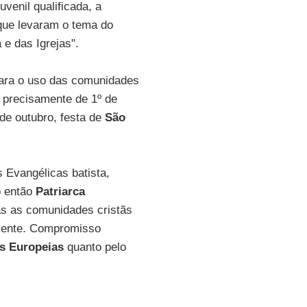
venil qualificada, a
que levaram o tema do
 e das Igrejas".
ara o uso das comunidades
i precisamente de 1º de
 de outubro, festa de
São
s Evangélicas batista,
o então
Patriarca
as as comunidades cristãs
mente. Compromisso
as Europeias
quanto pelo