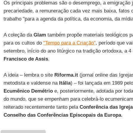
Os principais problemas são o desemprego, a emigração ju
precariedade, a remuneração cada vez mais baixa, fatos 
trabalho "para a agenda da política, da economia, da mídia
A coleção da
Glam
também propõe materiais teológicos p
para os cultos do
"Tempo para a Criação"
, período que va
setembro, início do ano litúrgico na tradição ortodoxa, a 4
Francisco de Assis
.
A ideia – lembra o site
Riforma.it
(jornal online das Igreja
metodista e valdense na
Itália
) – foi lançada em 1989 pel
Ecumênico Demétrio
e, posteriormente, adotada por tod
do mundo, que se empenham para celebrá-lo ecumenica
reiterado recentemente tanto pela
Conferência das Igrej
Conselho das Conferências Episcopais da Europa
.