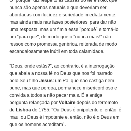
O "porquê" diz respeito às causas do terremoto, que
nunca são apenas naturais e que deveriam ser
abordadas com lucidez e seriedade imediatamente,
mas ainda mais nas fases posteriores, para dar não
uma resposta, mas um fim a esse "porquê" e torná-lo
um "para que", de modo que o "nunca mais!" não
ressoe como promessa genérica, reiterada de modo
escandalosamente inútil em toda calamidade.
"Deus, onde estás?", ao contrário, é a interrogação
que abala a nossa fé no Deus que nos foi narrado
pelo Seu filho
Jesus
: um Pai que não castiga nem
pune, mas que perdoa, permanece misericordioso e
convida a todos a não pecar mais. É a antiga
pergunta relançada por
Voltaire
depois do terremoto
de
Lisboa
de 1755: "Ou Deus é onipotente e, então, é
mau, ou Deus é impotente e, então, não é o Deus em
que os homens acreditam".