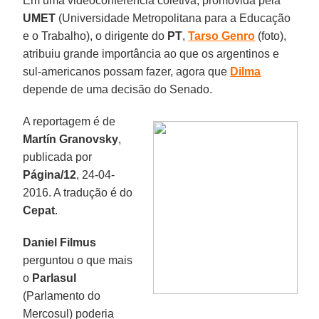
Em uma videoconferência coletiva, promovida pela
UMET
(Universidade Metropolitana para a Educação
e o Trabalho), o dirigente do
PT
,
Tarso Genro
(foto),
atribuiu grande importância ao que os argentinos e
sul-americanos possam fazer, agora que
Dilma
depende de uma decisão do Senado.
A reportagem é de
Martín Granovsky
,
publicada por
Página/12
, 24-04-
2016. A tradução é do
Cepat
.
Daniel Filmus
perguntou o que mais
o
Parlasul
(Parlamento do
Mercosul) poderia