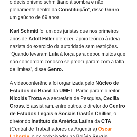
o decisionismo schmittiano à sombra e não
plenamente dentro da
Constituição
”, disse
Genro
,
um gaúcho de 69 anos.
Karl Schmitt
foi um dos juristas que nos primeiros
anos de
Adolf Hitler
ofereceu apoio teórico à ideia
nazista do exercício da autoridade sem restrições.
“Quando levaram
Lula
à força para depor, muitos que
não concordam conosco se preocuparam com a falta
de limites”, disse
Genro
.
A videoconferência foi organizada pelo
Núcleo de
Estudos do Brasil
da
UMET
. Participaram o reitor
Nicolás Trotta
e a secretária de Pesquisa,
Cecilia
Cross
. E assistiram, entre outros, o diretor do
Centro
de Estudos Legais e Sociais
Gastón Chillier
, o
diretor do
Instituto da América Latina
da
CTA
(Central de Trabalhadores da Argentina)
Oscar
Laborde
, o ex-embaixador na Bolívia
Sergio