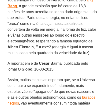
Toda energia no nosso Universo foi criada pelo
Big
Bang
, a grande explosão que há cerca de 13,8
bilhões de anos acredita-se tenha dado origem a tudo
que existe. Parte desta energia, no entanto, ficou
“presa” como matéria, cuja massa as estrelas
convertem de volta em energia, na forma de luz, calor
e várias outras emissões ao longo do espectro
eletromagnético, respeitando a famosa equação de
Albert Einstein
, E = mc^2 (energia é igual à massa
multiplicada pelo quadrado da velocidade da luz).
A reportagem é de
Cesar Baima
, publicada pelo
jornal
O Globo
, 10-08-2015.
Assim, muitos cientistas esperam que, se o Universo
continuar a se expandir indefinidamente, mais
estrelas vão se “apagando” do que novas nascem, e
elas e outros objetos astronômicos, como os
buracos
negros
, vão eventualmente consumir toda matéria