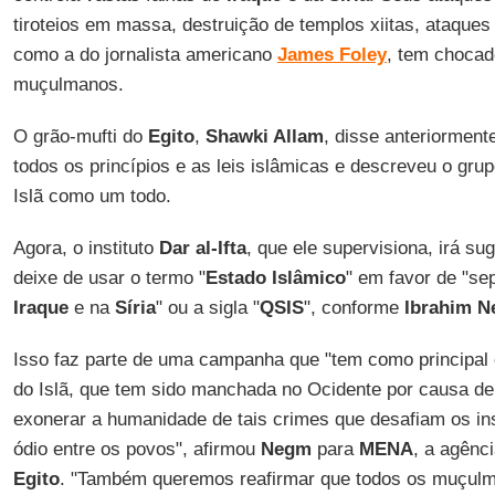
tiroteios em massa, destruição de templos xiitas, ataques
como a do jornalista americano
James Foley
, tem choca
muçulmanos.
O grão-mufti do
Egito
,
Shawki Allam
, disse anteriorment
todos os princípios e as leis islâmicas e descreveu o gr
Islã como um todo.
Agora, o instituto
Dar al-Ifta
, que ele supervisiona, irá su
deixe de usar o termo "
Estado Islâmico
" em favor de "se
Iraque
e na
Síria
" ou a sigla "
QSIS
", conforme
Ibrahim 
Isso faz parte de uma campanha que "tem como principal o
do Islã, que tem sido manchada no Ocidente por causa de 
exonerar a humanidade de tais crimes que desafiam os ins
ódio entre os povos", afirmou
Negm
para
MENA
, a agênci
Egito
. "Também queremos reafirmar que todos os muçulm