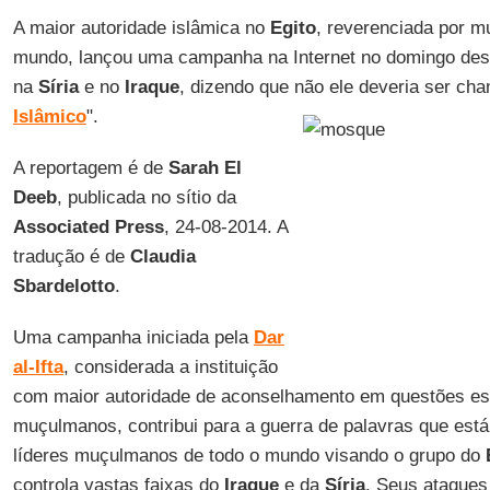
A maior autoridade islâmica no
Egito
, reverenciada por 
mundo, lançou uma campanha na Internet no domingo desa
na
Síria
e no
Iraque
, dizendo que não ele deveria ser ch
Islâmico
".
A reportagem é de
Sarah El
Deeb
, publicada no sítio da
Associated Press
, 24-08-2014. A
tradução é de
Claudia
Sbardelotto
.
Uma campanha iniciada pela
Dar
al-Ifta
, considerada a instituição
com maior autoridade de aconselhamento em questões espi
muçulmanos, contribui para a guerra de palavras que está
líderes muçulmanos de todo o mundo visando o grupo do
controla vastas faixas do
Iraque
e da
Síria
. Seus ataques