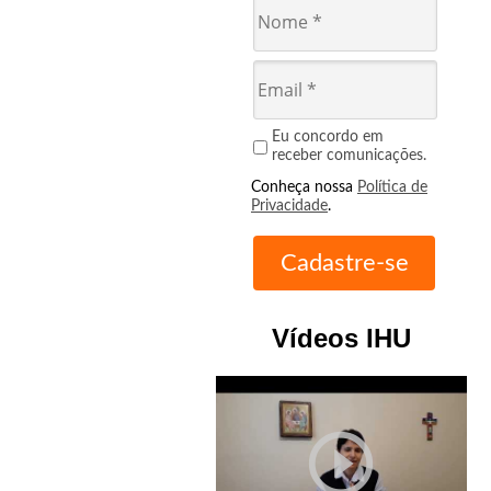
Eu concordo em
receber comunicações.
Conheça nossa
Política de
Privacidade
.
Vídeos IHU
play_circle_outline