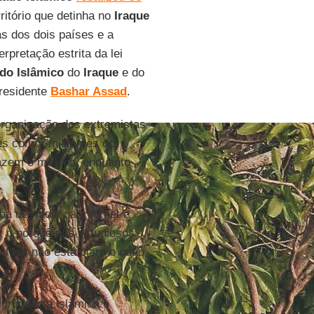
rritório que detinha no
Iraque
as dos dois países e a
rpretação estrita da lei
do Islâmico
do
Iraque
e do
residente
Bashar Assad
.
organização dos extremistas
s como "militantes do
 fazem o mesmo, enquanto
a de mídia na Internet e
r o porquê dos estudiosos
 Mas não está claro o quão
sprudência islâmica e