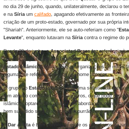
no dia 29 de junho, quando, unilateralmente, declarou o te
e na
Síria
um
califado
, apagando efetivamente as fronteir
criação de um proto-estado, governado por sua própria inte
"Shariah". Anteriormente, ele se auto-referiam como "
Esta
Levante
", enquanto lutavam na
Síria
contra o regime do p
Desde 29 de junho, a
Associated Press
faz referência à 
como o "grupo do
Estado Islâmico
" ou a seus combatente
Estado Islâmico
". Muitas outras organizações de mídia
algumas se referem a ele por seu nome anterior.
O grupo do
Estado Islâmico
tem uma sofisticada campanh
tem atraído combatentes estrangeiros, o que pode explica
islâmicos optarem por adotar uma abordagem semelhante.
bem sucedido será este último empurrão contra o grupo.
A
Dar al-Ifta
é bem conhecida entre os estudiosos da juri