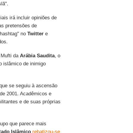
lã".
is irá incluir opiniões de
as pretensões de
"hashtag" no
Twitter
e
dos.
Mufti da
Arábia Saudita
, o
 islâmico de inimigo
que se seguiu à ascensão
 de 2001. Acadêmicos e
litantes e de suas próprias
rupo que parece mais
tado Islâmico
rebatizou-se