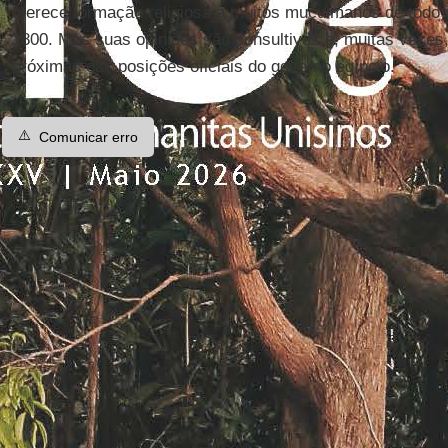
oferece formação religiosa a muitos muçulmanos de todo 
1800. Mas suas opiniões são consultivas e, muitas vezes
próximas das posições oficiais do governo egípcio.
⚠️
Comunicar erro