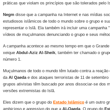
práticas que violam os princípios que são tolerados pelo Is
Negm
disse que a campanha na Internet e nas mídias socia
estudiosos islâmicos de todo o mundo sobre o grupo e su
representar o Islã. Ela também irá incluir uma campanha 
vídeos de muçulmanos denunciando o grupo e seus méto
A campanha acontece ao mesmo tempo em que o Grande 
xeique
Abdul-Aziz Al-Sheik
, também ter chamado o grupo
número 1.
Muçulmanos de todo o mundo têm lutado contra a reação 
da
Al Qaeda
e dos ataques terroristas de 11 de setembro
grupos ativistas têm buscado por anos dissociar-se dos mi
versões extremistas do Islã.
Eles dizem que o grupo do
Estado Islâmico
é um outro g
ambicioso e agressivo do que a
Al-Qaeda
. O grupo do
Es