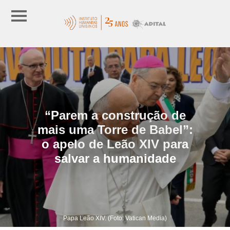
“Parem a construção de
mais uma Torre de Babel”:
o apelo de Leão XIV para
salvar a humanidade
Papa Leão XIV. (Foto: Vatican Media)