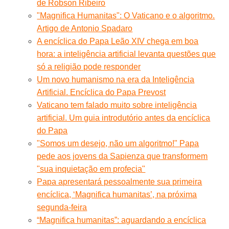
de Robson Ribeiro
"Magnifica Humanitas": O Vaticano e o algoritmo.
Artigo de Antonio Spadaro
A encíclica do Papa Leão XIV chega em boa
hora: a inteligência artificial levanta questões que
só a religião pode responder
Um novo humanismo na era da Inteligência
Artificial. Encíclica do Papa Prevost
Vaticano tem falado muito sobre inteligência
artificial. Um guia introdutório antes da encíclica
do Papa
"Somos um desejo, não um algoritmo!" Papa
pede aos jovens da Sapienza que transformem
"sua inquietação em profecia"
Papa apresentará pessoalmente sua primeira
encíclica, ‘Magnifica humanitas’, na próxima
segunda-feira
“Magnifica humanitas”: aguardando a encíclica