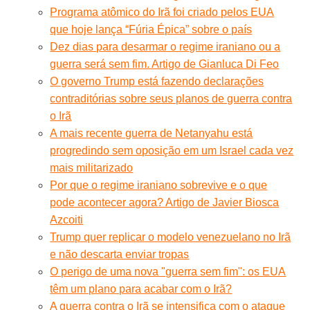
Programa atômico do Irã foi criado pelos EUA
que hoje lança “Fúria Épica” sobre o país
Dez dias para desarmar o regime iraniano ou a
guerra será sem fim. Artigo de Gianluca Di Feo
O governo Trump está fazendo declarações
contraditórias sobre seus planos de guerra contra
o Irã
A mais recente guerra de Netanyahu está
progredindo sem oposição em um Israel cada vez
mais militarizado
Por que o regime iraniano sobrevive e o que
pode acontecer agora? Artigo de Javier Biosca
Azcoiti
Trump quer replicar o modelo venezuelano no Irã
e não descarta enviar tropas
O perigo de uma nova "guerra sem fim": os EUA
têm um plano para acabar com o Irã?
A guerra contra o Irã se intensifica com o ataque