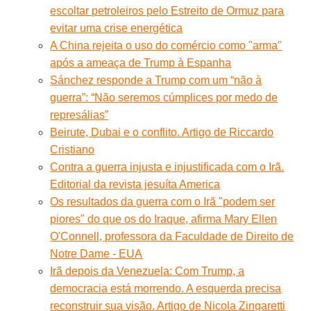
escoltar petroleiros pelo Estreito de Ormuz para
evitar uma crise energética
A China rejeita o uso do comércio como "arma"
após a ameaça de Trump à Espanha
Sánchez responde a Trump com um “não à
guerra”: “Não seremos cúmplices por medo de
represálias”
Beirute, Dubai e o conflito. Artigo de Riccardo
Cristiano
Contra a guerra injusta e injustificada com o Irã.
Editorial da revista jesuíta America
Os resultados da guerra com o Irã "podem ser
piores" do que os do Iraque, afirma Mary Ellen
O'Connell, professora da Faculdade de Direito de
Notre Dame - EUA
Irã depois da Venezuela: Com Trump, a
democracia está morrendo. A esquerda precisa
reconstruir sua visão. Artigo de Nicola Zingaretti