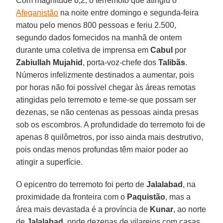
Com magnitude 6,2, o terremoto que atingiu o
Afeganistão
na noite entre domingo e segunda-feira
matou pelo menos 800 pessoas e feriu 2.500,
segundo dados fornecidos na manhã de ontem
durante uma coletiva de imprensa em
Cabul
por
Zabiullah Mujahid
, porta-voz-chefe dos
Talibãs
.
Números infelizmente destinados a aumentar, pois
por horas não foi possível chegar às áreas remotas
atingidas pelo terremoto e teme-se que possam ser
dezenas, se não centenas as pessoas ainda presas
sob os escombros. A profundidade do terremoto foi de
apenas 8 quilômetros, por isso ainda mais destrutivo,
pois ondas menos profundas têm maior poder ao
atingir a superfície.
O epicentro do terremoto foi perto de
Jalalabad
, na
proximidade da fronteira com o
Paquistão
, mas a
área mais devastada é a província de
Kunar
, ao norte
de
Jalalabad
, onde dezenas de vilarejos com casas