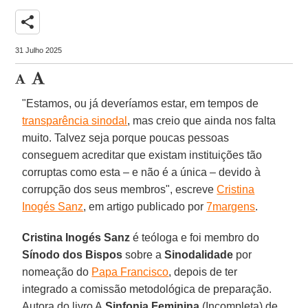
share
31 Julho 2025
"Estamos, ou já deveríamos estar, em tempos de
transparência sinodal
, mas creio que ainda nos falta
muito. Talvez seja porque poucas pessoas
conseguem acreditar que existam instituições tão
corruptas como esta – e não é a única – devido à
corrupção dos seus membros", escreve
Cristina
Inogés Sanz
, em artigo publicado por
7margens
.
Cristina Inogés Sanz
é teóloga e foi membro do
Sínodo dos Bispos
sobre a
Sinodalidade
por
nomeação do
Papa Francisco
, depois de ter
integrado a comissão metodológica de preparação.
Autora do livro A
Sinfonia Feminina
(Incompleta) de