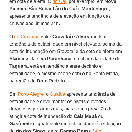
em cota de alerta. O
rio Caí
, por exemplo, em
Nova
Palmira
,
São Sebastião do Caí
e
Montenegro
,
apresenta tendência de elevação em função das
chuvas das últimas 24h.
O
rio Gravataí
, entre
Gravataí
e
Alvorada
, tem
tendência de estabilidade em nível elevado, acima da
cota de inundação em Gravataí e da cota de alerta em
Alvorada. Já o rio
Paranhana
, na altura da cidade de
Taquara
, está em tendência entre declínio e
estabilidade, o mesmo ocorre com o rio Santa Maria,
na região de
Dom Pedrito
.
Em
Porto Alegre
, o
Guaíba
apresenta tendência de
estabilidade e deve manter os níveis elevados
durante os próximos dias, mas sem a previsão de
atingir a cota de inundação do
Cais Mauá
ou
Gasômetro
. Igualmente em estabilidade é a situação
do
rio
dos Sinos
, entre
Campo Bom
e
São