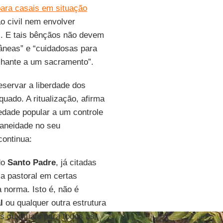
ara casais em situação
o civil nem envolver
”. E tais bênçãos não devem
tâneas” e “cuidadosas para
elhante a um sacramento”.
reservar a liberdade dos
ado. A ritualização, afirma
edade popular a um controle
taneidade no seu
continua:
do
Santo Padre
, já citadas
a pastoral em certas
norma. Isto é, não é
l
ou qualquer outra estrutura
s ou rituais para todos os