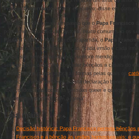
análise moral exaustiva” para receber um sinal do amor d
Francis DeBernardo
, diretor executivo, disse em comuni
“Tal declaração é mais um passo que o
Papa Francisco
de
policiamento do cuidado pastoral, muito comum sob os s
Paulo II
e
Bento XVII
. Em contrapartida, o
Papa Francis
que, nas palavras da declaração, “cada irmão e cada irmã
Igreja, são sempre peregrinos, sempre mendigos, sempre
sempre abençoado." Ao conceder bênçãos a casais do me
institucional expande agora as formas pelas quais os
cat
conhecer o amor de Deus. E esta declaração beneficia nã
abençoados, mas todas as pessoas queer e qualquer pess
relacionamento difícil com a igreja”.
Leia mais
Decisão histórica: Papa Francisco permite bênçãos
Francisco e a bênção às uniões homossexuais: o qu