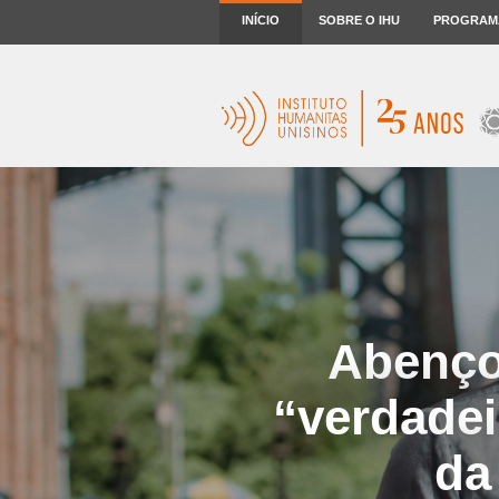
INÍCIO
SOBRE O IHU
PROGRAM
Abenço
“verdadei
da