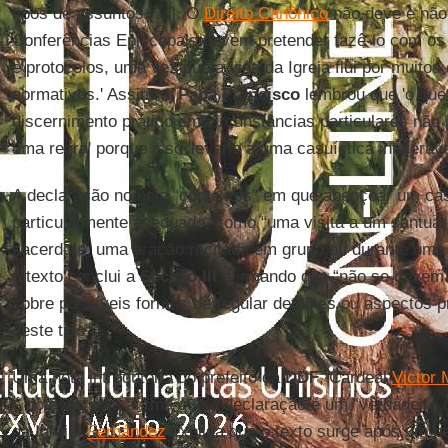
tipos de assuntos […]. O
Direito Canônico
não deve e não
Conferências Episcopais devem pretender fazê-lo com o
e protocolos, uma vez que a vida da Igreja flui por muitos
normativos.' Assim, o
Papa Francisco
lembrou que 'o que
discernimento prático em circunstâncias particulares não 
uma regra' porque isso 'levaria a uma casuística intoleráve
A declaração nomeia “contextos” em que abençoar um ca
particularmente adequado, como “uma visita a um santuá
sacerdote, uma oração recitada em grupo ou durante uma
o texto conclui a
Secção III
afirmando que “não se devem 
sobre possíveis formas de regular detalhes ou aspectos p
deste tipo”.
Uma nota introdutória do prefeito da
DDF
, Cardeal
Victor
é notável, pois afirma que a declaração é um “verdadeiro
da Igreja.
Fernández
explica que o texto surge após um pe