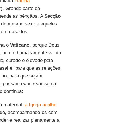
titulada
Fiducia
”). Grande parte da
entende as bênçãos. A
Secção
s do mesmo sexo e aqueles
s e recasados.
rma o
Vaticano
, porque Deus
o, bom e humanamente válido
o, curado e elevado pela
asal é “para que as relações
ho, para que sejam
que possam expressar-se na
o continua:
do maternal,
a Igreja acolhe
lde, acompanhando-os com
der e realizar plenamente a