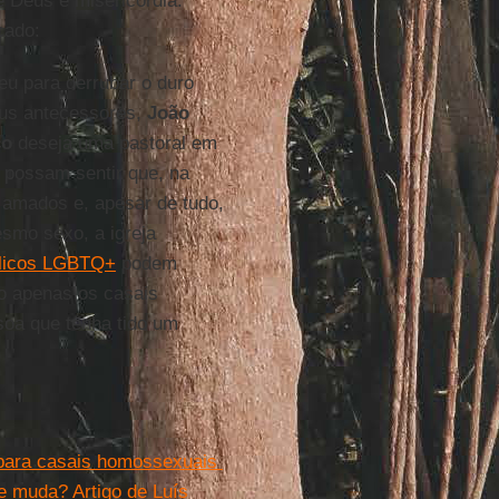
e Deus e misericórdia.
cado:
u para derrubar o duro
eus antecessores,
João
co
deseja uma pastoral em
 possam sentir que, na
 amados e, apesar de tudo,
smo sexo, a igreja
ólicos LGBTQ+
podem
o apenas os casais
oa que tenha tido um
 para casais homossexuais
e muda? Artigo de Luís