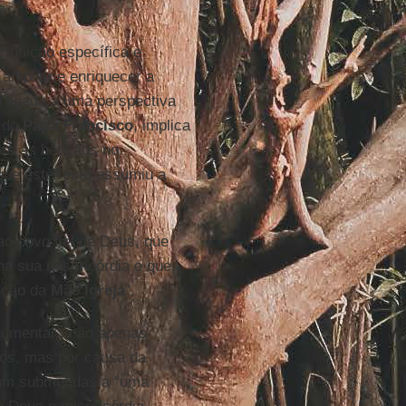
ribuição específica e
 ampliar e enriquecer a
 ligada a uma perspectiva
l do
Papa Francisco
, implica
obre as bênçãos no
rque este texto assumiu a
 povo fiel de Deus, que
a sua misericórdia e que,
nção da
Mãe Igreja
”.
numental”, não apenas
os, mas por causa da
am submetidas a “uma