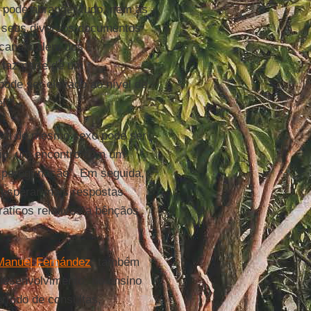
 pode abranger tudo, nem as
s seus diversos documentos
 canais além dos
 faz parte de um
pode ser elevado ao nível de
l'”.
sal do mesmo sexo pode ser
rio, um encontro com um
 peregrinação”. Em seguida,
esperar mais respostas
ráticos relativos a bênçãos
 Manuel Fernández
, também
 desenvolvimento” no ensino
ríodo de consultas,