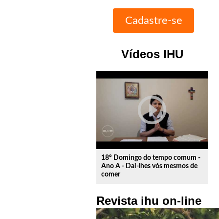
Vídeos IHU
play_circle_outline
18º Domingo do tempo comum -
Ano A - Dai-lhes vós mesmos de
comer
Revista ihu on-line