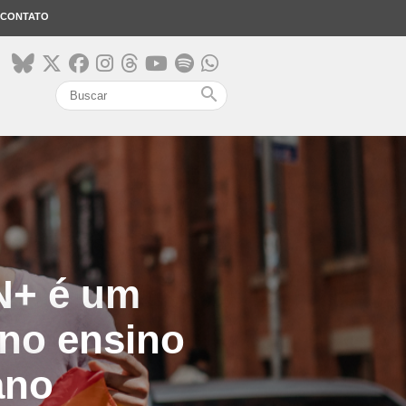
CONTATO
search
N+ é um
 no ensino
ano