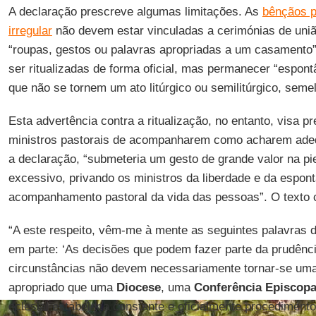
A declaração prescreve algumas limitações. As
bênçãos p
irregular
não devem estar vinculadas a cerimónias de uniã
“roupas, gestos ou palavras apropriadas a um casamento
ser ritualizadas de forma oficial, mas permanecer “espon
que não se tornem um ato litúrgico ou semilitúrgico, sem
Esta advertência contra a ritualização, no entanto, visa p
ministros pastorais de acompanharem como acharem adequ
a declaração, “submeteria um gesto de grande valor na pi
excessivo, privando os ministros da liberdade e da espon
acompanhamento pastoral da vida das pessoas”. O texto 
“A este respeito, vêm-me à mente as seguintes palavras 
em parte: ‘As decisões que podem fazer parte da prudênci
circunstâncias não devem necessariamente tornar-se uma 
apropriado que uma
Diocese
, uma
Conferência Episcopa
eclesial estabeleça constante e oficialmente procedimento