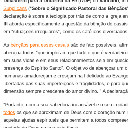
Dicastério para a Doutrina da Fé
(
DDF
) do
Vaticano
, in
Supplicans
(“
Sobre o Significado Pastoral das Bênçãos
declaração é sobre a teologia por trás de como a igreja 
III
aborda especificamente a questão da bênção de casai
em “situações irregulares”, como os católicos divorciado
As
bênçãos para esses casais
são de fato possíveis, afi
abençoa todos “que imploram que tudo o que é verdadeir
em suas vidas e em seus relacionamentos seja enriquecid
presença do Espírito Santo”. O objetivo de abençoar um c
humanas amadureçam e cresçam na fidelidade ao Evangel
libertadas das suas imperfeições e fragilidades, e para 
dimensão sempre crescente do amor divino. ” A declaraçã
“Portanto, com a sua sabedoria incansável e o seu cuida
todos
os que se aproximam de Deus com o coração humi
aquelas ajudas espirituais que permitem a todos compreen
vontade de Deus na sua existência.