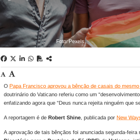
Foto: Pexels
O
Papa Francisco aprovou a bênção de casais do mesmo
doutrinário do Vaticano referiu como um “desenvolvimento 
enfatizando agora que “Deus nunca rejeita ninguém que se
A reportagem é de
Robert Shine
, publicada por
New Ways
A aprovação de tais bênçãos foi anunciada segunda-feira