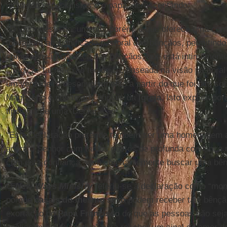
incluindo especialistas e o papa, acrescentando:
“O valor deste documento, porém, é que oferece uma cont
inovadora ao significado pastoral das bênçãos, permitindo
compreensão clássica das bênçãos, que está intimamente
litúrgica. Tal reflexão teológica, baseada na visão pastora
um verdadeiro desenvolvimento a partir do que foi dito s
Magistério e nos textos oficiais da
Igreja
. Isto explica po
tipologia de uma ‘Declaração’.
“Esta Declaração pretende também ser uma homenagem ao
adora o Senhor com tantos gestos de profunda confiança n
com esta confiança, vem constantemente buscar uma bê
O
New Ways Ministry
referiu-se à declaração como “mo
porque
casais do mesmo sexo
podem receber tais bênçã
exortação do
Papa Francisco
de que as pessoas não sej