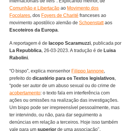
internacionais de fiéis". Explicando melhor, de
Comunhão e Libertação
ao
Movimento dos
Focolares
, dos
Foyers de Charité
franceses ao
movimento apostólico alemão de
Schoenstatt
aos
Escoteiros da Europa
.
A reportagem é de
Iacopo Scaramuzzi
, publicada por
La Repubblica
, 26-03-2023. A tradução é de
Luisa
Rabolini
.
“O bispo”, explica monsenhor
Filippo Iannone
,
prefeito do
dicastério para os Textos legislativos
,
“pode ser autor de um abuso sexual ou do crime de
acobertamento
: o texto fala em interferência com
ações ou omissões na realização das investigações.
Um bispo pode ser irrepreensível pessoalmente, mas
ter intervindo, ou não, para dar seguimento a
denúncias em relação a terceiros. Hoje isso também
vale para um
superior
de uma associação".