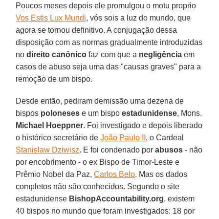
Poucos meses depois ele promulgou o motu proprio
Vos Estis Lux Mundi
, vós sois a luz do mundo, que
agora se tornou definitivo. A conjugação dessa
disposição com as normas gradualmente introduzidas
no
direito canônico
faz com que a
negligência
em
casos de abuso seja uma das "causas graves" para a
remoção de um bispo.
Desde então, pediram demissão uma dezena de
bispos
poloneses
e um bispo
estadunidense
, Mons.
Michael Hoeppner
. Foi investigado e depois liberado
o histórico secretário de
João Paulo II
, o Cardeal
Stanislaw Dziwisz
. E foi condenado por
abusos
- não
por encobrimento - o ex Bispo de Timor-Leste e
Prêmio Nobel da Paz,
Carlos Belo
. Mas os dados
completos não são conhecidos. Segundo o site
estadunidense
BishopAccountability.org
, existem
40 bispos no mundo que foram investigados: 18 por