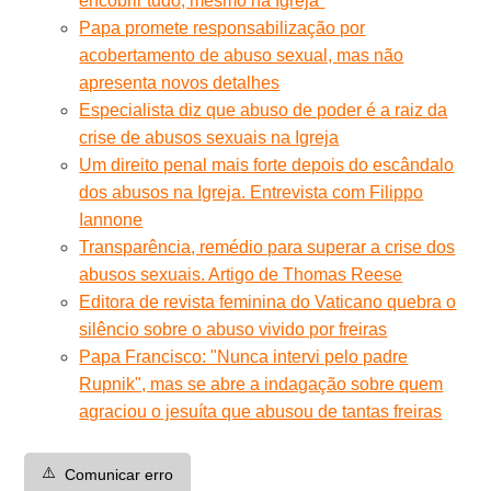
encobrir tudo, mesmo na Igreja”
Papa promete responsabilização por
acobertamento de abuso sexual, mas não
apresenta novos detalhes
Especialista diz que abuso de poder é a raiz da
crise de abusos sexuais na Igreja
Um direito penal mais forte depois do escândalo
dos abusos na Igreja. Entrevista com Filippo
Iannone
Transparência, remédio para superar a crise dos
abusos sexuais. Artigo de Thomas Reese
Editora de revista feminina do Vaticano quebra o
silêncio sobre o abuso vivido por freiras
Papa Francisco: "Nunca intervi pelo padre
Rupnik", mas se abre a indagação sobre quem
agraciou o jesuíta que abusou de tantas freiras
⚠️
Comunicar erro