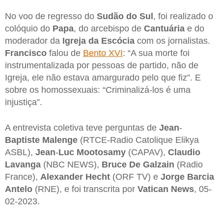
No voo de regresso do
Sudão do Sul
, foi realizado o
colóquio do
Papa
, do arcebispo de
Cantuária
e do
moderador da
Igreja da Escócia
com os jornalistas.
Francisco
falou de
Bento XVI
: “A sua morte foi
instrumentalizada por pessoas de partido, não de
Igreja, ele não estava amargurado pelo que fiz”. E
sobre os homossexuais: “Criminalizá-los é uma
injustiça”.
A entrevista coletiva teve perguntas de
Jean
-
Baptiste Malenge
(RTCE-Radio Catolique Elikya
ASBL),
Jean
-
Luc Mootosamy
(CAPAV),
Claudio
Lavanga
(NBC NEWS),
Bruce De Galzain
(Radio
France),
Alexander Hecht
(ORF TV) e
Jorge Barcia
Antelo
(RNE), e foi transcrita por
Vatican News
, 05-
02-2023.