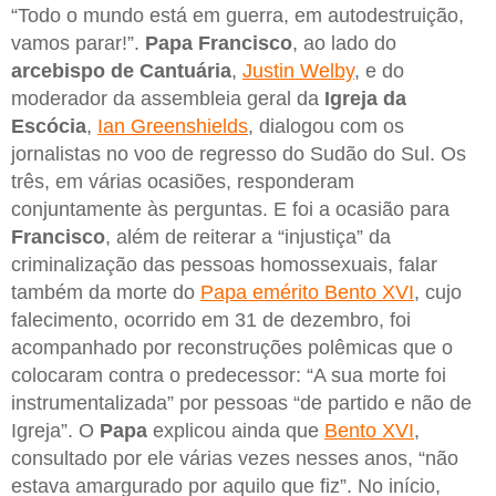
“Todo o mundo está em guerra, em autodestruição,
vamos parar!”.
Papa Francisco
, ao lado do
arcebispo de Cantuária
,
Justin Welby
, e do
moderador da assembleia geral da
Igreja da
Escócia
,
Ian Greenshields
, dialogou com os
jornalistas no voo de regresso do Sudão do Sul. Os
três, em várias ocasiões, responderam
conjuntamente às perguntas. E foi a ocasião para
Francisco
, além de reiterar a “injustiça” da
criminalização das pessoas homossexuais, falar
também da morte do
Papa emérito Bento XVI
, cujo
falecimento, ocorrido em 31 de dezembro, foi
acompanhado por reconstruções polêmicas que o
colocaram contra o predecessor: “A sua morte foi
instrumentalizada” por pessoas “de partido e não de
Igreja”. O
Papa
explicou ainda que
Bento XVI
,
consultado por ele várias vezes nesses anos, “não
estava amargurado por aquilo que fiz”. No início,