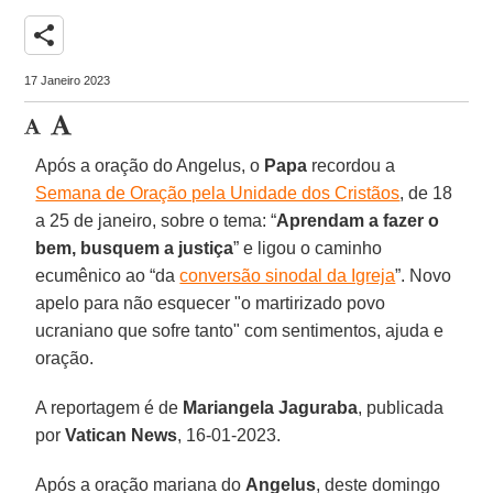
share
17 Janeiro 2023
Após a oração do Angelus, o
Papa
recordou a
Semana de Oração pela Unidade dos Cristãos
, de 18
a 25 de janeiro, sobre o tema: “
Aprendam a fazer o
bem, busquem a justiça
” e ligou o caminho
ecumênico ao “da
conversão sinodal da Igreja
”. Novo
apelo para não esquecer "o martirizado povo
ucraniano que sofre tanto" com sentimentos, ajuda e
oração.
A reportagem é de
Mariangela Jaguraba
, publicada
por
Vatican News
, 16-01-2023.
Após a oração mariana do
Angelus
, deste domingo