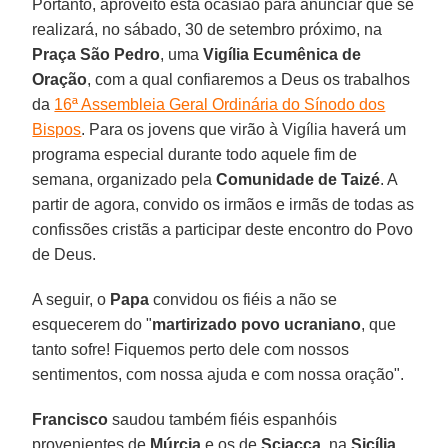
Portanto, aproveito esta ocasião para anunciar que se
realizará, no sábado, 30 de setembro próximo, na
Praça São Pedro
, uma
Vigília Ecumênica de
Oração
, com a qual confiaremos a Deus os trabalhos
da
16ª Assembleia Geral Ordinária do Sínodo dos
Bispos
. Para os jovens que virão à Vigília haverá um
programa especial durante todo aquele fim de
semana, organizado pela
Comunidade de Taizé
. A
partir de agora, convido os irmãos e irmãs de todas as
confissões cristãs a participar deste encontro do Povo
de Deus.
A seguir, o
Papa
convidou os fiéis a não se
esquecerem do "
martirizado povo ucraniano
, que
tanto sofre! Fiquemos perto dele com nossos
sentimentos, com nossa ajuda e com nossa oração".
Francisco
saudou também fiéis espanhóis
provenientes de
Múrcia
e os de
Sciacca
, na
Sicília
.