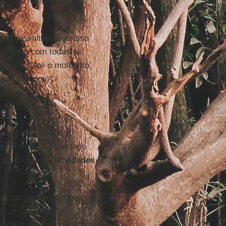
 bispos russos eram
dan
ressaltava que isso
comunhão com todas as
o total. "Até o momento,
 (de Moscou)".
struturas civis e a
a de invasão do estado
ra remover as
atividades
s da gestão de igrejas e
s uma legislação
ssófila
, com a previsível