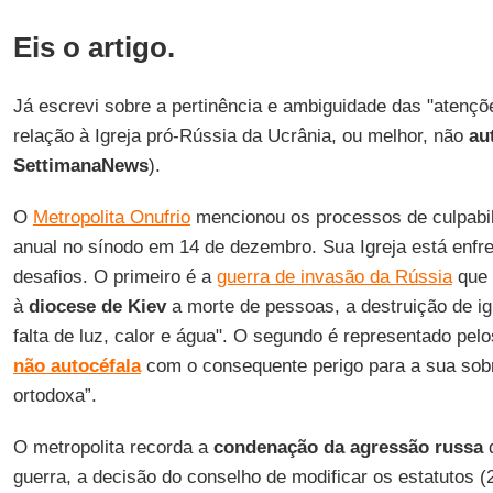
Eis o artigo.
Já escrevi sobre a pertinência e ambiguidade das "atençõe
relação à Igreja pró-Rússia da Ucrânia, ou melhor, não
au
SettimanaNews
).
O
Metropolita Onufrio
mencionou os processos de culpabil
anual no sínodo em 14 de dezembro. Sua Igreja está enfr
desafios. O primeiro é a
guerra de invasão da Rússia
que 
à
diocese de Kiev
a morte de pessoas, a destruição de ig
falta de luz, calor e água". O segundo é representado pel
não autocéfala
com o consequente perigo para a sua sobr
ortodoxa”.
O metropolita recorda a
condenação da agressão russa
d
guerra, a decisão do conselho de modificar os estatutos (