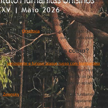
do metropolita e a autonomia em relação ao conselho dos
garantidas.
Um vínculo canônico com
Moscou
permanecia, mas
Bog
permitia que a Igreja não autocéfala permanecesse em 
Igrejas da
Ortodoxia
, sem cair em um estado de isolament
não tenho motivos para pensar que haja uma dependência
Rumo à unidade, mas como?
O
persistente e furioso ataque russo com bombardeio
de e
convocação de reservistas russos para uma nova tentativ
independente da
Ucrânia
motiva a pressão do governo pa
religiosas
que não garantem a lealdade ao estado.
Zelensky
promoveu uma verificação dos fundamentos legai
mosteiros ligados à
Igreja pró-russa
e rapidamente propô
eclesiástica que sirva de barreira a qualquer
atividade ru