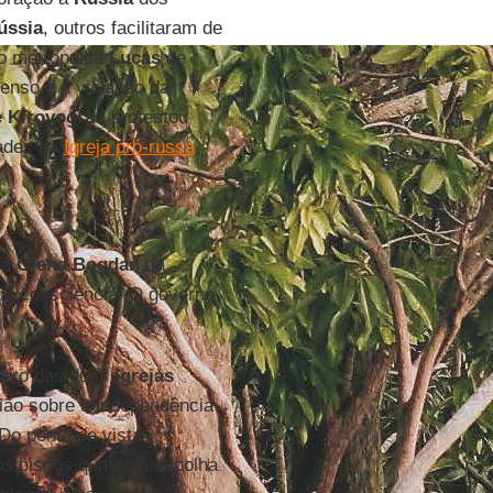
ússia
, outros facilitaram de
o metropolita
Lucas
de
senso e à violação da
e Kirovograd
protestou
dades da
Igreja pró-russa
.
de
Olena Bogdan
da
 de consciência. O governo
lero das duas
Igrejas
nião sobre a independência
 Do ponto de vista
os bispos quanto a escolha