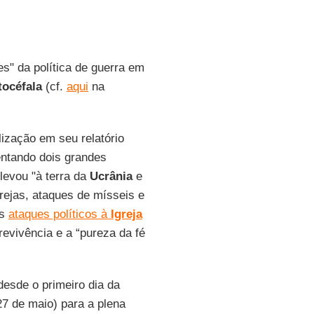
s" da política de guerra em
tocéfala
(cf.
aqui
na
ização em seu relatório
entando dois grandes
levou "à terra da
Ucrânia
e
rejas, ataques de mísseis e
os
ataques políticos à
Igreja
evivência e a “pureza da fé
esde o primeiro dia da
27 de maio) para a plena