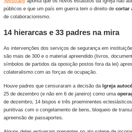
Yevstratiy
aponta que os novos estatutos da Igreja não au
públicos e que um país em guerra tem o direito de
cortar 
de colaboracionismo.
14 hierarcas e 33 padres na mira
As intervenções dos serviços de segurança em instituiçõ
são mais de 300 e o material apreendido (livros, document
símbolos de partidos da oposição postos fora da lei) apr
colateralismo com as forças de ocupação.
Houve padres que censuraram a decisão da
Igreja autocé
25 de dezembro (e não em 6 de janeiro) como uma
opera
de dezembro, 14 bispos e três proeminentes eclesiástico
punitivas com o congelamento de bens, bloqueio de transa
apreensão de passaportes.
Alguns deles estiveram presentes no ato solene de incor