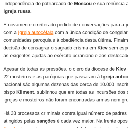
independência do patriarcado de
Moscou
e sua renúncia 
Igreja russa
.
E novamente o reiterado pedido de conversações para a
com a
Igreja autocéfala
com a única condição de congela
comunidades paroquiais à obediência desta última. Final
decisão de consagrar o sagrado crisma em
Kiev
sem espe
as exigentes ajudas ao exército ucraniano e aos deslocad
Apesar de todas as pressões, o clero da diocese de
Kiev
22 mosteiros e as paróquias que passaram à
Igreja autoc
nacional são algumas dezenas das cerca de 10.000 inscrit
bispo
Kliment
, sublinhou que em todas as incursões dos 
igrejas e mosteiros não foram encontradas armas nem gr
Há 33 processos criminais contra igual número de padres e
atingidos pelas
sanções
é cada vez maior. Na frente opost