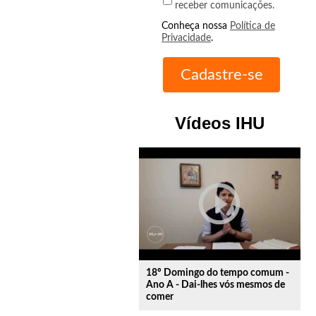
receber comunicações.
Conheça nossa
Política de
Privacidade
.
Vídeos IHU
play_circle_outline
18º Domingo do tempo comum -
Ano A - Dai-lhes vós mesmos de
comer