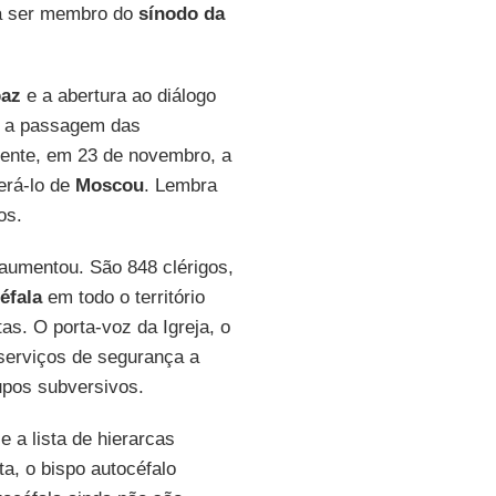
a ser membro do
sínodo da
paz
e a abertura ao diálogo
r a passagem das
mente, em 23 de novembro, a
rá-lo de
Moscou
. Lembra
os.
aumentou. São 848 clérigos,
éfala
em todo o território
as. O porta-voz da Igreja, o
serviços de segurança a
upos subversivos.
 a lista de hierarcas
a, o bispo autocéfalo