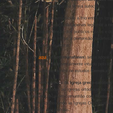
intenção de canalizar os fiéis para a Igreja autocéfala.
Uma operação semelhante, uma fusão a frio entre as Igreja
pelas forças políticas e ameaça não apenas legitimar a
re
novo fôlego à confusa pretensão dos políticos russos e d
reconhecer para a operação militar a pretensão da defesa
Ortodoxia contra o Ocidente imoral.
A outra forma (ver
aqui
na
SettimanaNews
) seria apoiar 
unificação já em curso, instrumentalmente intuído pelo ido
com maior inteligência pelo centro de estudos
Cemes
em
A proposta mais criativa seria a da
Igreja greco-católica
:
qual poderiam convergir todas as Igrejas ortodoxas locais 
único patriarca deveria estar em comunhão com
Roma
, d
monárquico do primado, deixando às Igrejas Ortodoxas a
referências canônicas e espirituais.