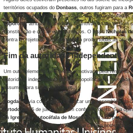
territórios ocupados do
Donbass
, outros fugiram para a
R
alguma forma as tropas de invasão. Um dos censurados, 
Zaporojie
, atribuiu as medidas restritivas à falta de bom 
Constituição e dos direitos humanos. O bispo
Nicholas d
contra o projeto de lei regional para proibir todas as ativi
Fim da autoridade independente
Um outro elemento de reflexão é motivado pela remoção 
autoridade independente para a etnopolítica e a liberdade
assumiu para si esses poderes.
Bogdan
havia conseguido convocar uma assembleia do c
Ortodoxas
(5 de julho) para um confronto direto. Sua opi
da
Igreja não autocéfala de Moscou
havia sido positiva.
organizacional, dever-se-ia notar que tanto a nomeação d