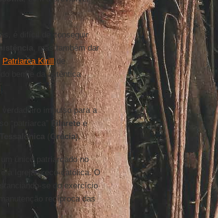
s, é difícil de conseguir
sistência
, mas também dar
o
Patriarca Kirill
de
 do bem e da autêntica
o verdadeiro impulso para a
so “patriarca”
Filarete
e
Tessalônica
(
Grécia
).
 um único patriarcado no
e a Igreja greco-católica. O
istanciando-se do exercício
 manutenção recíproca das