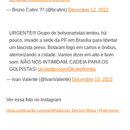
— Bruno Catini ?? (@bcatini)
December 12, 2022
URGENTE!!! Grupo de bolsonaristas tentou, há
pouco, invadir a sede da PF em Brasília para libertar
um fascista preso. Botaram fogo em carros e ônibus,
aterrorizando a cidade. Vamos dizer em alto e bom
som: NÃO NOS INTIMIDAM, CADEIA PARA OS
GOLPISTAS!
pic.twitter.com/QKoko0ymbu
— Ivan Valente (@IvanValente)
December 13, 2022
Ver essa foto no Instagram
Uma publicação compartilhada por Derson Maiia (@dersonmaiiadf)