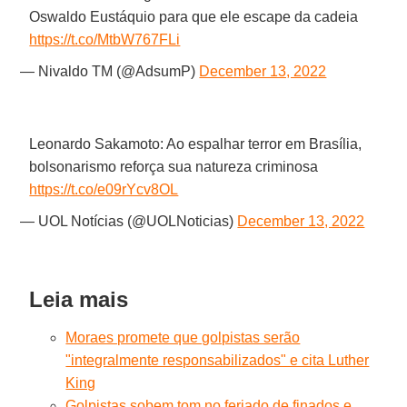
Oswaldo Eustáquio para que ele escape da cadeia
https://t.co/MtbW767FLi
— Nivaldo TM (@AdsumP)
December 13, 2022
Leonardo Sakamoto: Ao espalhar terror em Brasília,
bolsonarismo reforça sua natureza criminosa
https://t.co/e09rYcv8OL
— UOL Notícias (@UOLNoticias)
December 13, 2022
Leia mais
Moraes promete que golpistas serão
"integralmente responsabilizados" e cita Luther
King
Golpistas sobem tom no feriado de finados e