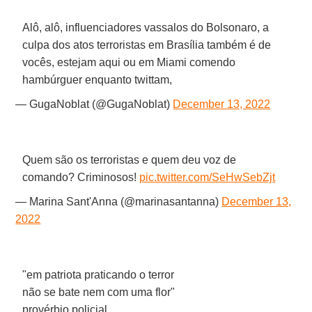
Alô, alô, influenciadores vassalos do Bolsonaro, a
culpa dos atos terroristas em Brasília também é de
vocês, estejam aqui ou em Miami comendo
hambúrguer enquanto twittam,
— GugaNoblat (@GugaNoblat)
December 13, 2022
Quem são os terroristas e quem deu voz de
comando? Criminosos!
pic.twitter.com/SeHwSebZjt
— Marina Sant'Anna (@marinasantanna)
December 13,
2022
"em patriota praticando o terror
não se bate nem com uma flor"
provérbio policial