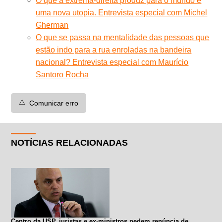
O que a extrema-direita produz para o mundo é
uma nova utopia. Entrevista especial com Michel
Gherman
O que se passa na mentalidade das pessoas que
estão indo para a rua enroladas na bandeira
nacional? Entrevista especial com Maurício
Santoro Rocha
⚠️
Comunicar erro
NOTÍCIAS RELACIONADAS
Centro da USP, juristas e ex-ministros pedem renúncia de