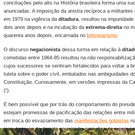
conciliações pelo alto na História brasileira forma uma s
anunciadas. A imposição da anistia recíproca a militantes
em 1979 na vigência da
ditadura
, resultou na impunidade
dois anos depois e na incubação da
extrema-direita
no me
quarenta anos depois, encarnada no
bolsonarismo
.
O discurso
negacionista
dessa turma em relação à
ditad
cometidas entre 1964-85 resultou na não responsabilizaçã
cujos sucessores se sentiram fortalecidos para voltar a br
tutela sobre o poder civil, embalados nas ambiguidades do
Constituição. Curiosamente, em versões impressas da Car
(!).
É bem possível que por trás do comportamento do preside
estejam promessas de pacificação das relações entre milit
em troca do esvaziamento das
manifestações golpistas
na
isso, trata-se de derrota anunciada, sem disputa e sem p