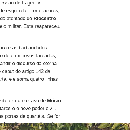
ucessão de tragédias
 de esquerda e torturadores,
 do atentado do
Riocentro
io militar. Esta reapareceu,
ura
e às barbaridades
o de criminosos fardados,
andir o discurso da eterna
 caput do artigo 142 da
ta, ele soma quatro linhas
nte eleito no caso de
Múcio
ares e o novo poder civil,
s portas de quartéis. Se for
acificação alguma. Estará