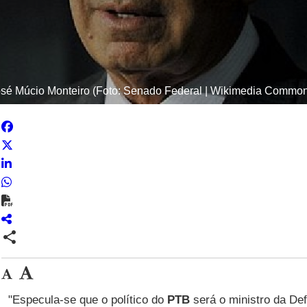
sé Múcio Monteiro (Foto: Senado Federal | Wikimedia Commo
share
"Especula-se que o político do
PTB
será o ministro da De