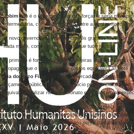
contratada a repetição da história de 1979 como farsa.
Jobim
não é o nome predileto das forças e seria mais pr
intermediária, com mais trânsito entre a frente vitoriosa n
O novo governo tem pelo menos três grandes focos de te
nada mude, com a impressão de que tudo mudou.
O primeiro é formado pelas vivandeiras da
Faria Lima
e d
propagar que o fim do teto de gastos equivalerá às sete 
Dia do Juízo Final
. Ou seja, o mercado continuará em s
orçamento público tenha como sócio preferencial o poder 
equivale a realizar novo estelionato eleitoral com as expe
O segundo envolve as vivandeiras do Congresso. A chanta
governo a votar anualmente uma
PEC
sobre o montante de
liberado de acordo com o mercado persa comandado pel
da direita parlamentar.