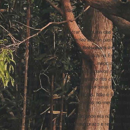
E o terceiro é o jogo pesado das paquitas da
ditadura
hom
Forças
Armadas
.
Lula
tem a chance de ouro de virar a esquina das concilia
com uma desastrosa tradição brasileira, a de passar o pa
A desmoralização e o escracho que
Bolsonaro
impôs ao m
boquinhas nos planos de carreira, sinecuras na Esplanada
viagra, gel lubrificante, próteses penianas, inépcia logísti
arreganhos golpistas levou os coturnos a baixos níveis po
República. Este é o momento rooseveltiano dos cem dias a
novo poder tem força suficiente para impor seus termos 
força reside em parlapatices costumeiras. Não é interes
valor de face, quando podem valer menos no mercado das 
Deixar a caserna exercer autogestão onde ela não deve se 
significa contratar a calmaria no curto prazo e receber t