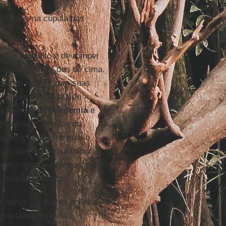
iziadas na cúpula das
ções pelo alto e de romper
no para crimes dos de cima.
undo militar, com suas
, doses industriais de
ca no trato da
pandemia
e
pularidade inéditos na
pós a vitória, no qual o
a um oponente cuja maior
sante comprar ameaças pelo
lorotas públicas.
meter – a esfera política –
empestades no médio. A