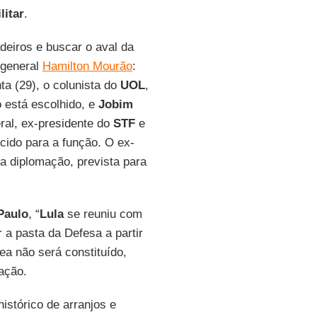
litar
.
eiros e buscar o aval da
o general
Hamilton Mourão
:
ta (29), o colunista do
UOL
,
 está escolhido, e
Jobim
ral, ex-presidente do
STF
e
cido para a função. O ex-
a diplomação, prevista para
Paulo
, “
Lula
se reuniu com
r a pasta da Defesa a partir
ea não será constituído,
ação.
istórico de arranjos e