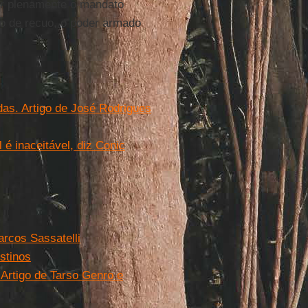
cer plenamente o mandato
so de recuo, o poder armado
as. Artigo de José Rodrigues
é inaceitável, diz Conic
arcos Sassatelli
stinos
 Artigo de Tarso Genro e