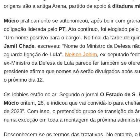
origens são a antiga Arena, partido de apoio à
ditadura mi
Múcio
praticamente se autonomeou, após bolir com granad
coligação liderada pelo
PT
. Ato contínuo, foi elogiado pel
“Um nome positivo para o cargo”. No final da tarde de quin
Jamil Chade
, escreveu: “Nome do Ministro da Defesa não
aguarda ligação de
Lula
”.
Nelson Jobim
, ex-deputado fede
ex-Ministro da Defesa de Lula parece ter também se ofere
presidente afirma que nomes só serão divulgados após su
o próximo dia 12.
Os lobbies estão no ar. Segundo o jornal
O Estado de S. 
Múcio
ontem, 28, e indicou que vai convidá-lo para chefia
de 2023”. Com isso, o pretendido grupo de transição da ár
numa exceção em toda a montagem da próxima administr
Desconhecem-se os termos das tratativas. No entanto, o h