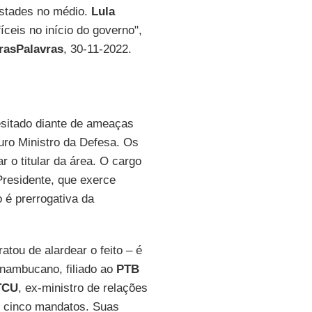
estades no médio.
Lula
íceis no início do governo",
rasPalavras
, 30-11-2022.
esitado diante de ameaças
ro Ministro da Defesa. Os
r o titular da área. O cargo
Presidente, que exerce
o é prerrogativa da
tou de alardear o feito – é
rnambucano, filiado ao
PTB
TCU
, ex-ministro de relações
r cinco mandatos. Suas