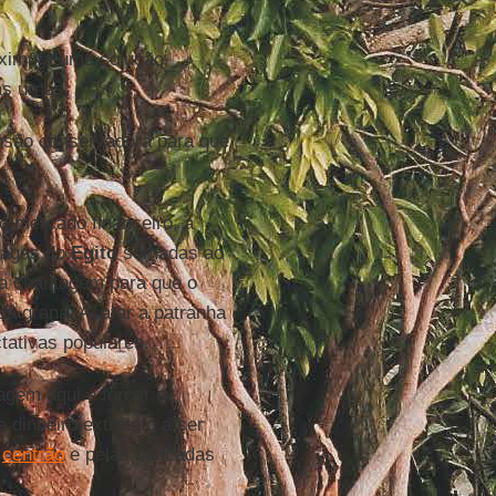
óximo a uma solução
as urnas.
nsão conservadora para que
o mercado financeiro, a
pragas do
Egito
somadas ao
ua chantagem para que o
da grana. Acatar a patranha
ctativas populares.
gem aqui é forçar o
 dinheiro extrateto a ser
o
centrão
e pelas bancadas