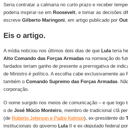
Seria contratar a calmaria no curto prazo e receber temp
poderia inspirar-se em
Roosevelt
, e tomar as decisões dif
escreve
Gilberto Maringoni
, em artigo publicado por
Out
Eis o artigo.
A mídia noticiou nos últimos dois dias de que
Lula
teria h
Alto Comando das Forças Armadas
na nomeação do futu
fardados teriam ganho de presente a prerrogativa de indica
de Ministro é político. A escolha cabe exclusivamente ao 
também o
Comando Supremo das Forças Armadas
. Nã
corporação.
O nome surgido nos meios de comunicação – e que logo tra
o de
José Múcio Monteiro
, membro de tradicional clã pe
(de
Roberto Jeferson e Padre Kelmon
), ex-presidente do
institucionais do governo
Lula
II e ex-deputado federal po