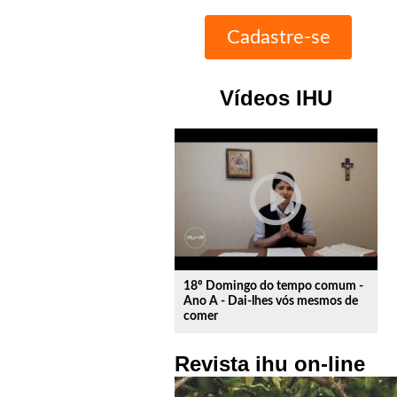
Vídeos IHU
play_circle_outline
18º Domingo do tempo comum -
Ano A - Dai-lhes vós mesmos de
comer
Revista ihu on-line