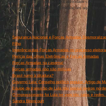
arrogância fardada só recuará se a autoridade civil exer
conferido pelo eleitorado. Não há mediações aqui. Em ca
avançará sobre o poder cidadão.
Leia mais
Segurança Nacional e Forças Armadas Desmoralizad
Filho
Ingerência das Forças Armadas no processo eleitoral 
Perícia das Urnas Eletrônicas e Forças Armadas
Forças Armadas na caserna!
Forças armadas não são milícias
Brasil rumo à ditadura?
Governo Lula: Conselho político popular. Artigo de M
Equipe de transição de Lula não possui negros norde
O impressionante foi Lula ter vencido: ratos e redes.
Sandra Bitencourt