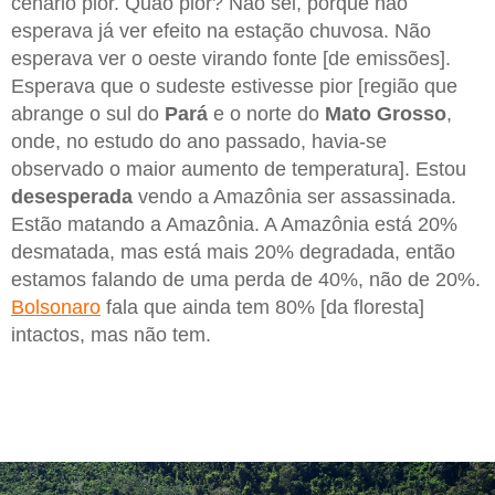
cenário pior. Quão pior? Não sei, porque não
esperava já ver efeito na estação chuvosa. Não
esperava ver o oeste virando fonte [de emissões].
Esperava que o sudeste estivesse pior [região que
abrange o sul do
Pará
e o norte do
Mato Grosso
,
onde, no estudo do ano passado, havia-se
observado o maior aumento de temperatura]. Estou
desesperada
vendo a Amazônia ser assassinada.
Estão matando a Amazônia. A Amazônia está 20%
desmatada, mas está mais 20% degradada, então
estamos falando de uma perda de 40%, não de 20%.
Bolsonaro
fala que ainda tem 80% [da floresta]
intactos, mas não tem.