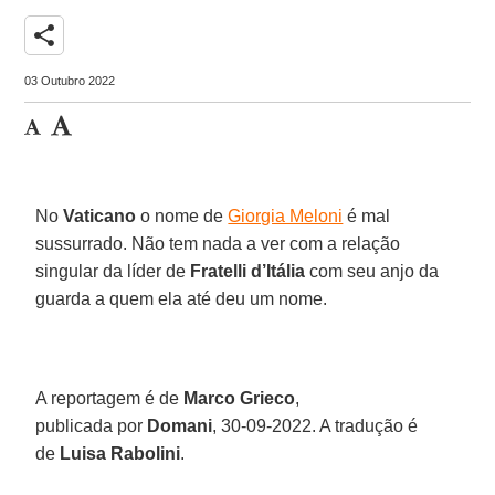
share
03 Outubro 2022
No
Vaticano
o nome de
Giorgia Meloni
é mal
sussurrado. Não tem nada a ver com a relação
singular da líder de
Fratelli d’Itália
com seu anjo da
guarda a quem ela até deu um nome.
A reportagem é de
Marco Grieco
,
publicada por
Domani
, 30-09-2022. A tradução é
de
Luisa Rabolini
.