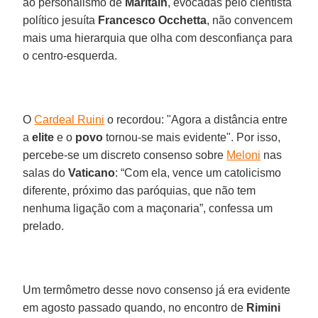
ao personalismo de
Maritain
, evocadas pelo cientista
político jesuíta
Francesco Occhetta
, não convencem
mais uma hierarquia que olha com desconfiança para
o centro-esquerda.
O
Cardeal Ruini
o recordou: "Agora a distância entre
a
elite
e o
povo
tornou-se mais evidente". Por isso,
percebe-se um discreto consenso sobre
Meloni
nas
salas do
Vaticano
: “Com ela, vence um catolicismo
diferente, próximo das paróquias, que não tem
nenhuma ligação com a maçonaria”, confessa um
prelado.
Um termômetro desse novo consenso já era evidente
em agosto passado quando, no encontro de
Rimini