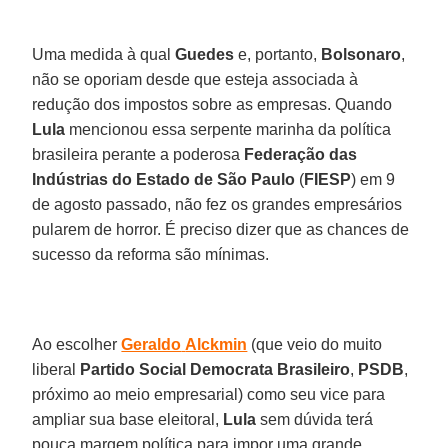
Uma medida à qual
Guedes
e, portanto,
Bolsonaro
,
não se oporiam desde que esteja associada à
redução dos impostos sobre as empresas. Quando
Lula
mencionou essa serpente marinha da política
brasileira perante a poderosa
Federação das
Indústrias do Estado de São Paulo
(
FIESP
) em 9
de agosto passado, não fez os grandes empresários
pularem de horror. É preciso dizer que as chances de
sucesso da reforma são mínimas.
Ao escolher
Geraldo
Alckmin
(que veio do muito
liberal
Partido
Social Democrata
Brasileiro
,
PSDB
,
próximo ao meio empresarial) como seu vice para
ampliar sua base eleitoral,
Lula
sem dúvida terá
pouca margem política para impor uma grande