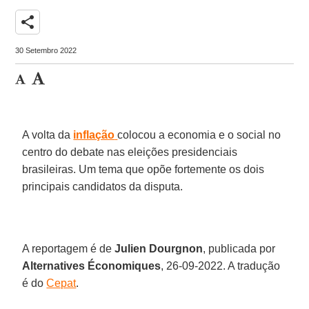
share
30 Setembro 2022
A volta da
inflação
colocou a economia e o social no
centro do debate nas eleições presidenciais
brasileiras. Um tema que opõe fortemente os dois
principais candidatos da disputa.
A reportagem é de
Julien
Dourgnon
, publicada por
Alternatives
Économiques
, 26-09-2022. A tradução
é do
Cepat
.