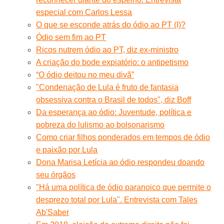
especial com Carlos Lessa
O que se esconde atrás do ódio ao PT (I)?
Ódio sem fim ao PT
Ricos nutrem ódio ao PT, diz ex-ministro
A criação do bode expiatório: o antipetismo
“O ódio deitou no meu divã”
"Condenação de Lula é fruto de fantasia
obsessiva contra o Brasil de todos", diz Boff
Da esperança ao ódio: Juventude, política e
pobreza do lulismo ao bolsonarismo
Como criar filhos ponderados em tempos de ódio
e paixão por Lula
Dona Marisa Letícia ao ódio respondeu doando
seu órgãos
"Há uma política de ódio paranoico que permite o
desprezo total por Lula". Entrevista com Tales
Ab'Saber