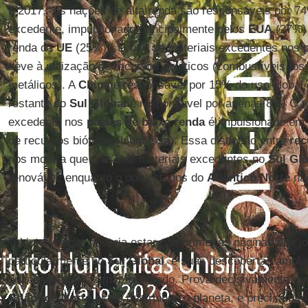
a 2017, “as nações de alta renda são responsáveis por 74
excedente, impulsionado principalmente pelos
EUA
(27%) 
renda da
UE
(25%)”. O uso de materiais excedentes nos p
deve à utilização de recursos abióticos (combustíveis fós
metálicos). A
China
é responsável por 15% do uso global 
restante do
Sul Global
é responsável por apenas 8%. O u
excedente nos
países de baixa renda
é impulsionado em g
de recursos bióticos (biomassa). Essa distinção entre
rec
nos mostra que o uso de materiais excedentes no
Sul Gl
renovável, enquanto o dos estados do
Atlântico Norte
nã
Tal intervenção deveria estar nas primeiras páginas dos j
particularmente no
Sul Global
, e suas descobertas ampla
de televisão. Mas mal foi notado. Prova decisivamente qu
Atlântico Norte
estão destruindo o planeta, e precisam 