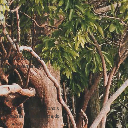
% do uso global de material
e pelos 28 países de alta
aíses do Atlântico Norte se
seis, metais e minerais não
de material excedente e o
so desse material
rande parte pela utilização
ursos abióticos e bióticos
obal
é amplamente
o.
ornais do mundo,
mente debatidas nos canais
e os países de alta renda do
mudar seus caminhos e