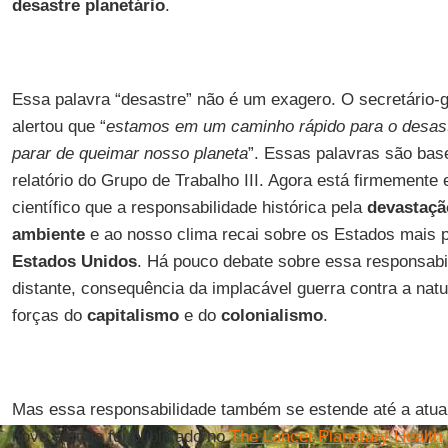
desastre planetário
.
Essa palavra “desastre” não é um exagero. O secretário
alertou que “
estamos em um caminho rápido para o desast
parar de queimar nosso planeta
”. Essas palavras são bas
relatório do Grupo de Trabalho III. Agora está firmemente 
científico que a responsabilidade histórica pela
devastaçã
ambiente
e ao nosso clima recai sobre os Estados mais p
Estados Unidos
. Há pouco debate sobre essa responsab
distante, consequência da implacável guerra contra a nat
forças do
capitalismo
e do
colonialismo
.
Mas essa responsabilidade também se estende até a atual
novo estudo foi publicado no
The Lancet Planetary Health