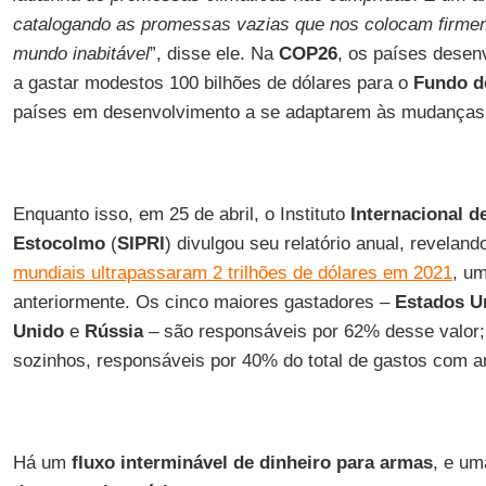
catalogando as promessas vazias que nos colocam firme
mundo inabitável
”, disse ele. Na
COP26
, os países dese
a gastar modestos 100 bilhões de dólares para o
Fundo d
países em desenvolvimento a se adaptarem às mudança
Enquanto isso, em 25 de abril, o Instituto
Internacional d
Estocolmo
(
SIPRI
) divulgou seu relatório anual, revelan
mundiais ultrapassaram 2 trilhões de dólares em 2021
, um
anteriormente. Os cinco maiores gastadores –
Estados U
Unido
e
Rússia
– são responsáveis por 62% desse valor;
sozinhos, responsáveis por 40% do total de gastos com 
Há um
fluxo interminável de dinheiro para armas
, e um