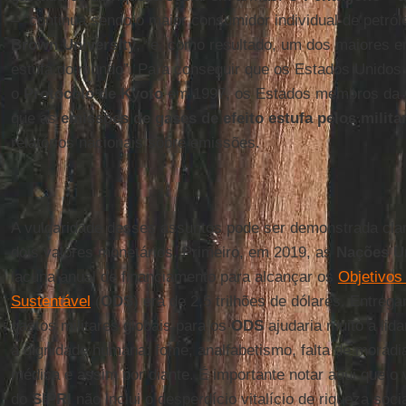
– “continua sendo o maior consumidor individual de petról
Brown University
, “e, como resultado, um dos maiores e
estufa do mundo”. Para conseguir que os Estados Unidos
o
Protocolo de Kyoto
em 1997, os Estados membros da O
que as
emissões de gases de efeito estufa pelos milita
relatórios nacionais sobre emissões.
A vulgaridade desses assuntos pode ser demonstrada cl
dois valores monetários. Primeiro, em 2019, as
Nações U
lacuna anual de financiamento para alcançar os
Objetivos
Sustentável
(
ODS
) era de 2,5 trilhões de dólares. Entrega
gastos militares globais para os
ODS
ajudaria muito a lid
à dignidade humana: fome, analfabetismo, falta de moradia
médica e assim por diante. É importante notar aqui que o v
do
SIPRI
não inclui o desperdício vitalício de riqueza soci