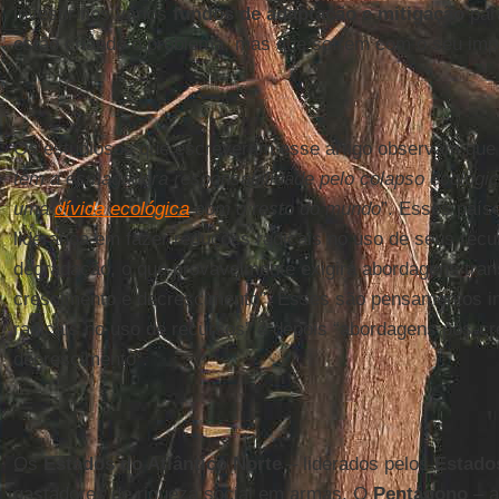
investir nos vários
fundos de adaptação e mitigação
par
estão criando o problema, mas que sofrem com o seu imp
Os estudiosos que escreveram esse artigo observam que 
têm a esmagadora responsabilidade pelo colapso ecológico
uma
dívida ecológica
com o resto do mundo
”. Esses país
liderança em fazer reduções radicais no uso de seus recu
degradação, o que provavelmente exigirá abordagens tra
crescimento e decrescimento”. Esses são pensamentos in
radicais no uso de recursos” e depois “abordagens pós-c
decrescimento”.
Os
Estados do Atlântico Norte
– liderados pelos
Estado
gastadores de riqueza social em armas. O
Pentágono
– a