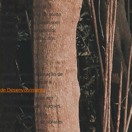
eo”, diz um estudo da
missores de gases de efeito
 e seus aliados assinassem
NU tiveram que permitir
res
fossem excluídas dos
aramente pela comparação de
nidas
calcularam que a
 de Desenvolvimento
r os 2 trilhões anuais em
ar com os principais ataques
, falta de assistência
alor de 2 trilhões de dólares
al dado a fabricantes