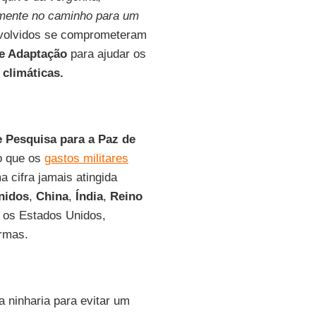
mente no caminho para um
nvolvidos se comprometeram
e Adaptação
para ajudar os
s
climáticas.
e Pesquisa para a Paz de
do que os
gastos militares
a cifra jamais atingida
nidos
,
China
,
Índia
,
Reino
 os Estados Unidos,
armas.
a ninharia para evitar um