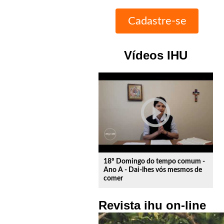
Vídeos IHU
play_circle_outline
18º Domingo do tempo comum -
Ano A - Dai-lhes vós mesmos de
comer
Revista ihu on-line