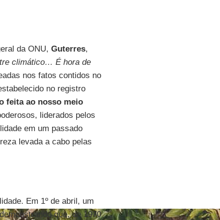
-geral da ONU,
Guterres
,
re climático… É hora de
eadas nos fatos contidos no
estabelecido no registro
o feita ao nosso meio
oderosos, liderados pelos
ilidade em um passado
ureza levada a cabo pelas
idade. Em 1º de abril, um
demonstrando que, de 1970