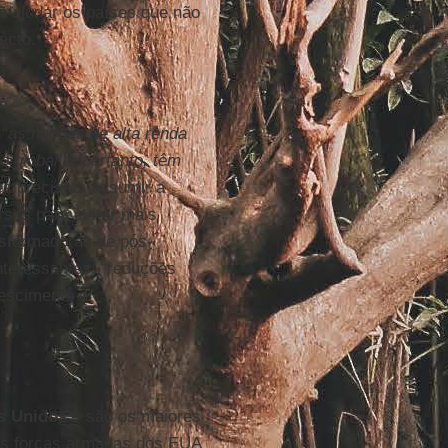
a ajudar os países que não
acto.
“
as nações de alta renda
 global e, portanto, têm
es precisam assumir a
rsos para evitar mais
nsformadoras de pós-
teressantes: “reduções
rescimento e
s Unidos
– são os maiores
s forças armadas dos EUA