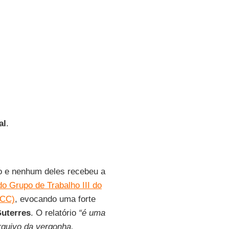
al
.
o e nenhum deles recebeu a
 do Grupo de Trabalho III do
PCC)
, evocando uma forte
uterres
. O relatório
“é uma
rquivo da vergonha,