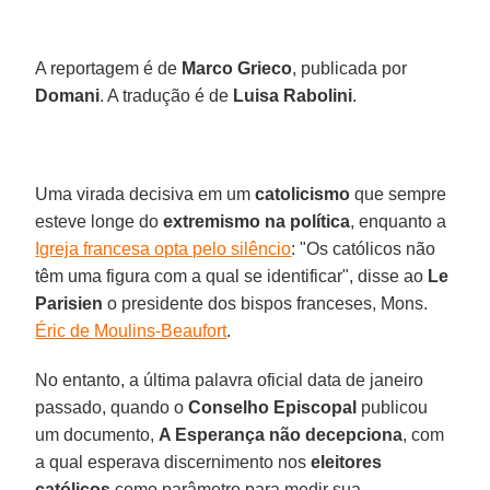
A reportagem é de
Marco Grieco
, publicada por
Domani
. A tradução é de
Luisa Rabolini
.
Uma virada decisiva em um
catolicismo
que sempre
esteve longe do
extremismo na política
, enquanto a
Igreja francesa opta pelo silêncio
: "Os católicos não
têm uma figura com a qual se identificar", disse ao
Le
Parisien
o presidente dos bispos franceses, Mons.
Éric de Moulins-Beaufort
.
No entanto, a última palavra oficial data de janeiro
passado, quando o
Conselho Episcopal
publicou
um documento,
A Esperança não decepciona
, com
a qual esperava discernimento nos
eleitores
católicos
como parâmetro para medir sua