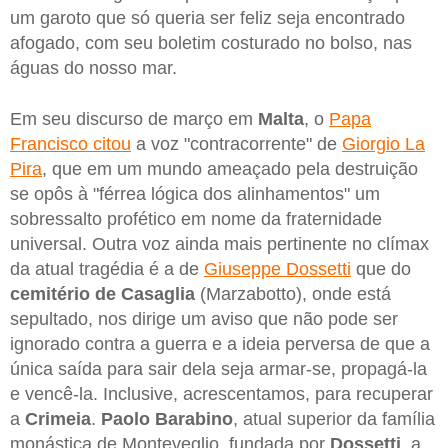
um garoto que só queria ser feliz seja encontrado
afogado, com seu boletim costurado no bolso, nas
águas do nosso mar.
Em seu discurso de março em
Malta
, o
Papa
Francisco citou
a voz "contracorrente" de
Giorgio La
Pira
, que em um mundo ameaçado pela destruição
se opôs à "férrea lógica dos alinhamentos" um
sobressalto profético em nome da fraternidade
universal. Outra voz ainda mais pertinente no clímax
da atual tragédia é a de
Giuseppe Dossetti
que do
cemitério de Casaglia
(Marzabotto), onde está
sepultado, nos dirige um aviso que não pode ser
ignorado contra a guerra e a ideia perversa de que a
única saída para sair dela seja armar-se, propagá-la
e vencê-la. Inclusive, acrescentamos, para recuperar
a
Crimeia
.
Paolo Barabino
, atual superior da família
monástica de Monteveglio, fundada por
Dossetti
, a