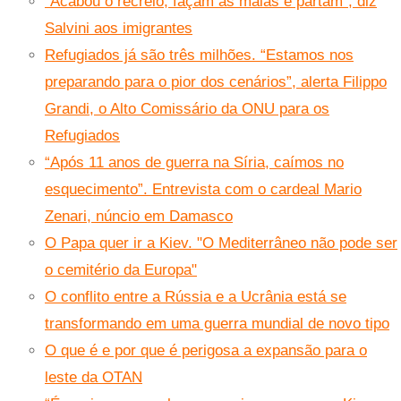
“Acabou o recreio, façam as malas e partam”, diz
Salvini aos imigrantes
Refugiados já são três milhões. “Estamos nos
preparando para o pior dos cenários”, alerta Filippo
Grandi, o Alto Comissário da ONU para os
Refugiados
“Após 11 anos de guerra na Síria, caímos no
esquecimento”. Entrevista com o cardeal Mario
Zenari, núncio em Damasco
O Papa quer ir a Kiev. "O Mediterrâneo não pode ser
o cemitério da Europa"
O conflito entre a Rússia e a Ucrânia está se
transformando em uma guerra mundial de novo tipo
O que é e por que é perigosa a expansão para o
leste da OTAN