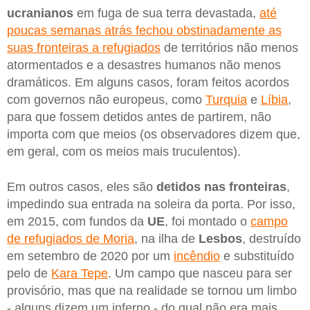
ucranianos
em fuga de sua terra devastada,
até
poucas semanas atrás fechou obstinadamente as
suas fronteiras a refugiados
de territórios não menos
atormentados e a desastres humanos não menos
dramáticos. Em alguns casos, foram feitos acordos
com governos não europeus, como
Turquia
e
Líbia
,
para que fossem detidos antes de partirem, não
importa com que meios (os observadores dizem que,
em geral, com os meios mais truculentos).
Em outros casos, eles são
detidos nas fronteiras
,
impedindo sua entrada na soleira da porta. Por isso,
em 2015, com fundos da
UE
, foi montado o
campo
de refugiados de Moria
, na ilha de
Lesbos
, destruído
em setembro de 2020 por um
incêndio
e substituído
pelo de
Kara Tepe
. Um campo que nasceu para ser
provisório, mas que na realidade se tornou um limbo
- alguns dizem um inferno - do qual não era mais